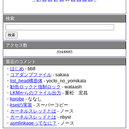
検索
アクセス数
最近のコメント
・
はじめ
- bb8
・
コアダンプファイル
- sakaia
・
list_head構造体
- yocto_no_yomikata
・
勧告ロックと強制ロック
- wataash
・
LKMからのファイル出力
- 重松 宏昌
・
kprobe
- ななし
・
ksetの実装
- スーパーコピー
・
カーネルスレッドとは
- ノース
・
カーネルスレッドとは
- nbyst
・
asmlinkageってなに？
- ノース