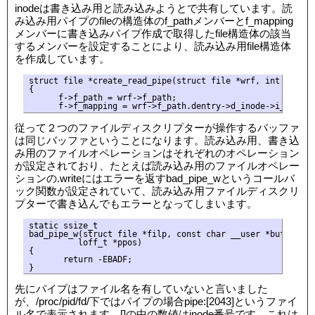
inodeは書き込み用と読み込みようとで共有しています。読
み込み用パイプのfileの構造体のf_pathメンバーとf_mapping
メンバーに書き込みパイプ作成で取得したfile構造体の該当
するメンバーを設定することにより、読み込み用file構造体
を作成しています。
struct file *create_read_pipe(struct file *wrf, int flags)

{

      f->f_path = wrf->f_path;

従って２つのファイルディスクリプターが操作するバッファ
は同じバッファということになります。読み込み用、書き込
み用のファイルオペレーションはそれぞれのオペレーション
が設定されており、たとえば読み込み用のファイルオペレー
ションの.writeにはエラーを返すbad_pipe_wというコールバ
ック関数が設定されていて、読み込み用ファイルディスクリ
プターで書き込んでもエラーとなってしまいます。
static ssize_t

bad_pipe_w(struct file *filp, const char __user *buf, size_
          loff_t *ppos)

{

       return -EBADF;

先にパイプはファイル名を有していないと言いました
が、/proc/pid/fd/下ではパイプの場合pipe:[2043]というファイ
ル名で表示されます。[]の中の数値はinode番号です。これは