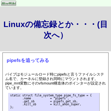
Linuxの備忘録とか・・・(目
次へ）
pipefsを追ってみる
パイプはモジュールロード時にpipefsと言うファイルシステ
ム名で、カーネルに登録され同時にマウントされます。
pipe_mnt変数にそのvfsmount構造体のポインターが設定され
ています。
static struct file_system_type pipe_fs_type = {

       .name           = "pipefs",

       .get_sb         = pipefs_get_sb,

       .kill_sb        = kill_anon_super,

};
