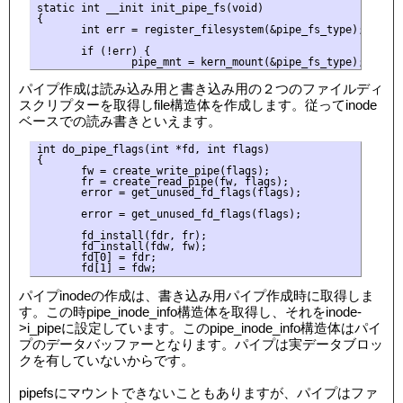
static int __init init_pipe_fs(void)

{

       int err = register_filesystem(&pipe_fs_type);

       if (!err) {

パイプ作成は読み込み用と書き込み用の２つのファイルディ
スクリプターを取得しfile構造体を作成します。従ってinode
ベースでの読み書きといえます。
int do_pipe_flags(int *fd, int flags)

{

       fw = create_write_pipe(flags);

       fr = create_read_pipe(fw, flags);

       error = get_unused_fd_flags(flags);

       error = get_unused_fd_flags(flags);

       fd_install(fdr, fr);

       fd_install(fdw, fw);

       fd[0] = fdr;

パイプinodeの作成は、書き込み用パイプ作成時に取得しま
す。この時pipe_inode_info構造体を取得し、それをinode-
>i_pipeに設定しています。このpipe_inode_info構造体はパイ
プのデータバッファーとなります。パイプは実データブロッ
クを有していないからです。
pipefsにマウントできないこともありますが、パイプはファ