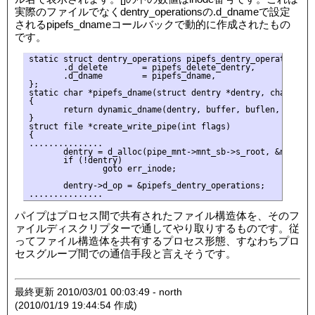
実際のファイルでなくdentry_operationsの.d_dnameで設定
されるpipefs_dnameコールバックで動的に作成されたもの
です。
static struct dentry_operations pipefs_dentry_operations = 
       .d_delete       = pipefs_delete_dentry,

       .d_dname        = pipefs_dname,

};

static char *pipefs_dname(struct dentry *dentry, char *buf
{

       return dynamic_dname(dentry, buffer, buflen, "pipe:
}

struct file *create_write_pipe(int flags)

{

...............

       dentry = d_alloc(pipe_mnt->mnt_sb->s_root, &name);

       if (!dentry)

               goto err_inode;

       dentry->d_op = &pipefs_dentry_operations;

パイプはプロセス間で共有されたファイル構造体を、そのフ
ァイルディスクリプターで通してやり取りするものです。従
ってファイル構造体を共有するプロセス形態、すなわちプロ
セスグループ間での通信手段と言えそうです。
最終更新 2010/03/01 00:03:49 - north
(2010/01/19 19:44:54 作成)