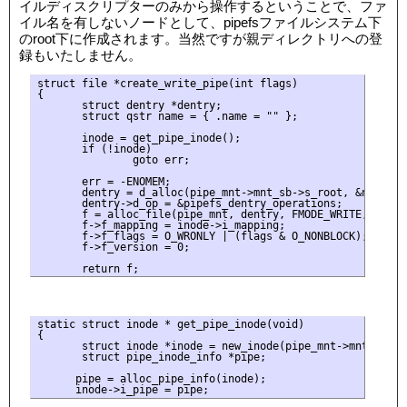
イルディスクリプターのみから操作するということで、ファ
イル名を有しないノードとして、pipefsファイルシステム下
のroot下に作成されます。当然ですが親ディレクトリへの登
録もいたしません。
struct file *create_write_pipe(int flags)

{

       struct dentry *dentry;

       struct qstr name = { .name = "" };

       inode = get_pipe_inode();

       if (!inode)

               goto err;

       err = -ENOMEM;

       dentry = d_alloc(pipe_mnt->mnt_sb->s_root, &name);

       dentry->d_op = &pipefs_dentry_operations;

       f = alloc_file(pipe_mnt, dentry, FMODE_WRITE, &writ
       f->f_mapping = inode->i_mapping;

       f->f_flags = O_WRONLY | (flags & O_NONBLOCK);

       f->f_version = 0;

static struct inode * get_pipe_inode(void)

{

       struct inode *inode = new_inode(pipe_mnt->mnt_sb);

       struct pipe_inode_info *pipe;

      pipe = alloc_pipe_info(inode);
