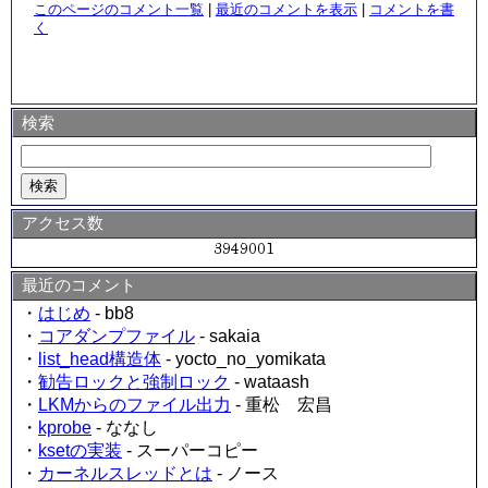
このページのコメント一覧
|
最近のコメントを表示
|
コメントを書
く
検索
アクセス数
最近のコメント
・
はじめ
- bb8
・
コアダンプファイル
- sakaia
・
list_head構造体
- yocto_no_yomikata
・
勧告ロックと強制ロック
- wataash
・
LKMからのファイル出力
- 重松 宏昌
・
kprobe
- ななし
・
ksetの実装
- スーパーコピー
・
カーネルスレッドとは
- ノース