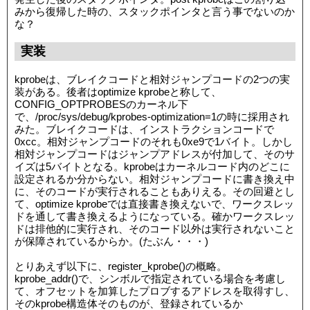
みから復帰した時の、スタックポインタと言う事でないのか
な？
実装
kprobeは、ブレイクコードと相対ジャンプコードの2つの実
装がある。後者はoptimize kprobeと称して、
CONFIG_OPTPROBESのカーネル下
で、/proc/sys/debug/kprobes-optimization=1の時に採用され
みた。ブレイクコードは、インストラクションコードで
0xcc。相対ジャンプコードのそれも0xe9で1バイト。しかし
相対ジャンプコードはジャンプアドレスが付加して、そのサ
イズは5バイトとなる。kprobeはカーネルコード内のどこに
設定されるか分からない。相対ジャンプコードに書き換え中
に、そのコードが実行されることもありえる。その回避とし
て、optimize kprobeでは直接書き換えないで、ワークスレッ
ドを通して書き換えるようになっている。確かワークスレッ
ドは排他的に実行され、そのコード以外は実行されないこと
が保障されているからか。(たぶん・・・)
とりあえず以下に、register_kprobe()の概略。
kprobe_addr()で、シンボルで指定されている場合を考慮し
て、オフセットを加算したプロブするアドレスを取得すし、
そのkprobe構造体そのものが、登録されているか