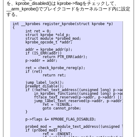
を、kprobe_disabled()は kprobe->flagをチェックして、
__arm_kprobe()でブレイクコードをカーネルコード内に設定
する。
int __kprobes register_kprobe(struct kprobe *p)

{

      int ret = 0;

      struct kprobe *old_p;

      struct module *probed_mod;

      kprobe_opcode_t *addr;

      addr = kprobe_addr(p);

      if (IS_ERR(addr))

              return PTR_ERR(addr);

      p->addr = addr;

      ret = check_kprobe_rereg(p);

      if (ret)

              return ret;

      jump_label_lock();

      preempt_disable();

      if (!kernel_text_address((unsigned long) p->addr) ||

          in_kprobes_functions((unsigned long) p->addr) ||

          ftrace_text_reserved(p->addr, p->addr) ||

          jump_label_text_reserved(p->addr, p->addr)) {

              ret = -EINVAL;

              goto cannot_probe;

      }

      p->flags &= KPROBE_FLAG_DISABLED;

      probed_mod = __module_text_address((unsigned long) p-
      if (probed_mod) {

              ret = -ENOENT;
