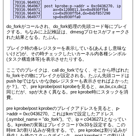
[70316.964932]

[70316.964967] post kprobe:p->addr = 0xc0436270, ip = c0436
[70316.964971]     ax=0x1200011,bx=0xd930ffb4

[70316.964974]     cx=0xd930ffb4,dx=0xbf857290

do_forkがコールされ、do_fork処理の先頭コード毎にブレイ
クする。ちなみに上記検証は、dmesgプロセスがフォークさ
れた結果となる。たぶん。
ブレイク時の各レジスターを表示している(あんまし意味な
いけど)が、その時チェックしたいカーネル内各種シンボル
(タスク構造体等)を表示させたりする。
ここでのブレイクは、call do_forkでなく、そこから呼ばれた
fo_forkその物にブレイクが設定される。たぶん先頭コードは
push bpではないかな(bpレジスターも表示させればよかった
か？)。で、pre kprobe/post kprobeを見ると、ax,bx,cx,dxは
同じだが、spが大きく異なる。pre kprobe時にスタックを消
費。
pre kprobe/post kprobeのブレイクアドレスを見ると、p-
>addr = 0xc0436270。これはlkmで設定したアドレス
(.symbol_name = "do_fork")。で、ip = c0436271となってい
る。kprobeの実装はブレイクコード0x33を設定する。この
時int 3の割り込みが発生する。で、pre kprobeは割り込みが
発生した後のスタックポインタ。post kprobeはこの割り込