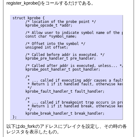
register_kprobe()をコールするだけである。
struct kprobe {

      /* location of the probe point */

      kprobe_opcode_t *addr;

      /* Allow user to indicate symbol name of the probe po
      const char *symbol_name;

      /* Offset into the symbol */

      unsigned int offset;

      /* Called before addr is executed. */

      kprobe_pre_handler_t pre_handler;

      /* Called after addr is executed, unless... */

      kprobe_post_handler_t post_handler;

      /*

       * ... called if executing addr causes a fault (eg. p
       * Return 1 if it handled fault, otherwise kernel wil
       */

      kprobe_fault_handler_t fault_handler;

      /*

       * ... called if breakpoint trap occurs in probe hand
       * Return 1 if it handled break, otherwise kernel wil
       */

      kprobe_break_handler_t break_handler;

以下はdo_forkのアドレスにブレイクを設定し、その時の各
レジスタを表示したもの。