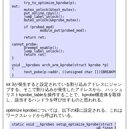
      try_to_optimize_kprobe(p);

out:

      mutex_unlock(&text_mutex);

      put_online_cpus();

      jump_label_unlock();

      mutex_unlock(&kprobe_mutex);

      if (probed_mod)

              module_put(probed_mod);

      return ret;

cannot_probe:

      preempt_enable();

      jump_label_unlock();

      return ret;

}

void __kprobes arch_arm_kprobe(struct kprobe *p)

{

      text_poke(p->addr, ((unsigned char []){BREAKPOINT_IN
int 3が発生すると設定されている割り込みアドレスにジャン
プする。そこで割り込みが発生したアドレスから、ハッシュ
リストkprobe_tableを操作することで、kprobe構造体を取得
し、該当するハンドラを呼び出すものと思われる。
optimize kprobeについては、以下の様に設定される。これは
ワークスレッドから呼ばれている。
static void __kprobes setup_optimize_kprobe(struct text_pok
                                          u8 *insn_buf,
