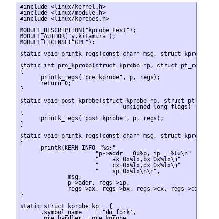
#include <linux/kernel.h>

#include <linux/module.h>

#include <linux/kprobes.h>

MODULE_DESCRIPTION("kprobe test");

MODULE_AUTHOR("y.kitamura");

MODULE_LICENSE("GPL");

static void printk_regs(const char* msg, struct kprobe *p,
static int pre_kprobe(struct kprobe *p, struct pt_regs *reg
{

      printk_regs("pre kprobe", p, regs);

      return 0;

}

static void post_kprobe(struct kprobe *p, struct pt_regs *r
                              unsigned long flags)

{

      printk_regs("post kprobe", p, regs);

}

static void printk_regs(const char* msg, struct kprobe *p,
{

      printk(KERN_INFO "%s:"

                      "p->addr = 0x%p, ip = %lx\n"

                      "    ax=0x%lx,bx=0x%lx\n"

                      "    cx=0x%lx,dx=0x%lx\n"

                      "    sp=0x%lx\n\n",

              msg,

              p->addr, regs->ip,

              regs->ax, regs->bx, regs->cx, regs->dx, regs-
}

static struct kprobe kp = {

      .symbol_name    = "do_fork",

      .pre_handler = pre_kprobe,
