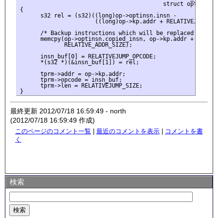
                                          struct optimized_
{

      s32 rel = (s32)((long)op->optinsn.insn -

                      ((long)op->kp.addr + RELATIVEJUMP_SIZ
      /* Backup instructions which will be replaced by jump
      memcpy(op->optinsn.copied_insn, op->kp.addr + INT3_SI
             RELATIVE_ADDR_SIZE);

      insn_buf[0] = RELATIVEJUMP_OPCODE;

      *(s32 *)(&insn_buf[1]) = rel;

      tprm->addr = op->kp.addr;

      tprm->opcode = insn_buf;

      tprm->len = RELATIVEJUMP_SIZE;

最終更新 2012/07/18 16:59:49 - north
(2012/07/18 16:59:49 作成)
このページのコメント一覧
|
最近のコメントを表示
|
コメントを書
く
検索