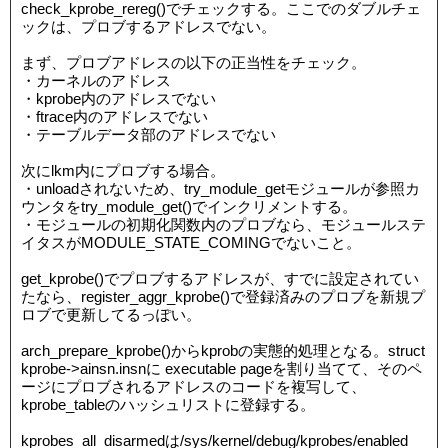
check_kprobe_rereg()でチェックする。ここでのダブルチェ
ックは、プロブするアドレスでない。
まず、プロブアドレスの以下の正当性をチェック。
・カーネルのアドレス
・kprobe内のアドレスでない
・ftrace内のアドレスでない
・テーブルデータ部のアドレスでない
次にlkm内にプロブする場合。
・unloadされないため、try_module_getモジュールが参照カ
ウンタをtry_module_get()でインクリメントする。
・モジュールの初期化関数内のプロブなら、モジュールステ
イタスがMODULE_STATE_COMINGでないこと。
get_kprobe()でプロブするアドレスが、すでに設定されてい
たなら、register_aggr_kprobe()で登録済みのプロブを新規プ
ロブで更新してるっぽい。
arch_prepare_kprobe()からkprobの実態的処理となる。struct
kprobe->ainsn.insnに executable pageを割り当てて、そのペ
ージにプロブされるアドレスのコードを複写して、
kprobe_tableのハッシュリストに登録する。
kprobes_all_disarmedは/sys/kernel/debug/kprobes/enabled