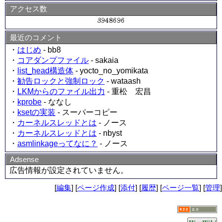
アクセス数
最近のコメント
・
はじめ
- bb8
・
コアダンプファイル
- sakaia
・
list_head構造体
- yocto_no_yomikata
・
勧告ロックと強制ロック
- wataash
・
LKMからのファイル出力
- 重松 宏昌
・
kprobe
- ななし
・
ksetの実装
- スーパーコピー
・
カーネルスレッドとは
- ノース
・
カーネルスレッドとは
- nbyst
・
asmlinkageってなに？
- ノース
Adsense
広告情報が設定されていません。
[
編集
] [
ページ作成
] [
添付
] [
履歴
] [
ページ一覧
] [
管理
]