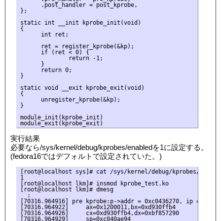
      .post_handler = post_kprobe,

};

static int __init kprobe_init(void)

{

      int ret;

      ret = register_kprobe(&kp);

      if (ret < 0) {

              return -1;

      }

      return 0;

}

static void __exit kprobe_exit(void)

{

      unregister_kprobe(&kp);

}

module_init(kprobe_init)

実行結果
必要なら/sys/kernel/debug/kprobes/enabledを1に設定する。
(fedora16ではデフォルトで設定されていた。)
[root@localhost sys]# cat /sys/kernel/debug/kprobes/enabled
1

[root@localhost lkm]# insmod kprobe_test.ko

[root@localhost lkm]# dmesg

  :

[70316.964916] pre kprobe:p->addr = 0xc0436270, ip = c04362
[70316.964922]     ax=0x1200011,bx=0xd930ffb4

[70316.964926]     cx=0xd930ffb4,dx=0xbf857290

[70316.964929]     sp=0xc040ae94
