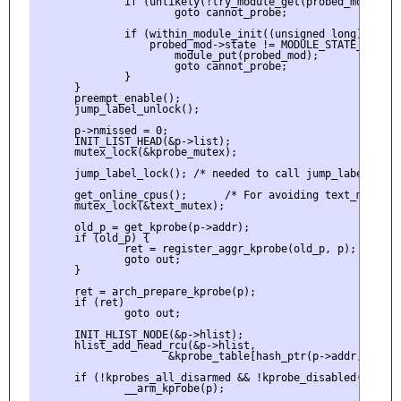
              if (unlikely(!try_module_get(probed_mod)))

                      goto cannot_probe;

              if (within_module_init((unsigned long)p->add
                  probed_mod->state != MODULE_STATE_COMING)
                      module_put(probed_mod);

                      goto cannot_probe;

              }

      }

      preempt_enable();

      jump_label_unlock();

      p->nmissed = 0;

      INIT_LIST_HEAD(&p->list);

      mutex_lock(&kprobe_mutex);

      jump_label_lock(); /* needed to call jump_label_text_
      get_online_cpus();      /* For avoiding text_mutex de
      mutex_lock(&text_mutex);

      old_p = get_kprobe(p->addr);

      if (old_p) {

              ret = register_aggr_kprobe(old_p, p);

              goto out;

      }

      ret = arch_prepare_kprobe(p);

      if (ret)

              goto out;

      INIT_HLIST_NODE(&p->hlist);

      hlist_add_head_rcu(&p->hlist,

                     &kprobe_table[hash_ptr(p->addr, KPROBE
      if (!kprobes_all_disarmed && !kprobe_disabled(p))

              __arm_kprobe(p);
