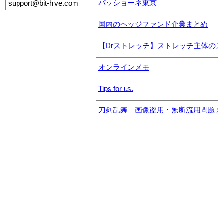
パッショーネ東京
support@bit-hive.com
国内のヘッジファンド企業まとめ
【Drストレッチ】ストレッチ主体の
オンラインメモ
Tips for us.
刀剣乱舞 画像盗用・無断流用問題