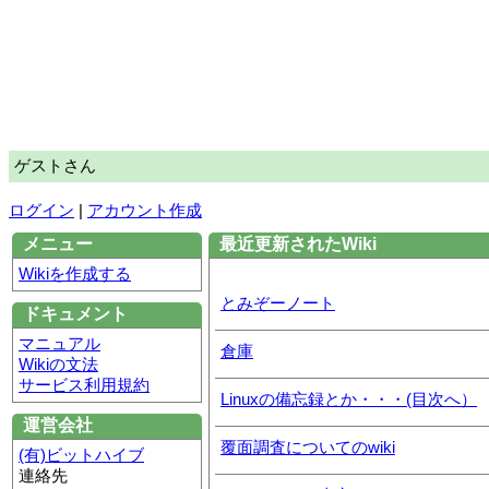
ゲストさん
ログイン
|
アカウント作成
メニュー
最近更新されたWiki
Wikiを作成する
とみぞーノート
ドキュメント
マニュアル
倉庫
Wikiの文法
サービス利用規約
Linuxの備忘録とか・・・(目次へ）
運営会社
覆面調査についてのwiki
(有)ビットハイブ
連絡先