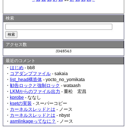
検索
アクセス数
最近のコメント
・
はじめ
- bb8
・
コアダンプファイル
- sakaia
・
list_head構造体
- yocto_no_yomikata
・
勧告ロックと強制ロック
- wataash
・
LKMからのファイル出力
- 重松 宏昌
・
kprobe
- ななし
・
ksetの実装
- スーパーコピー
・
カーネルスレッドとは
- ノース
・
カーネルスレッドとは
- nbyst
・
asmlinkageってなに？
- ノース