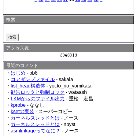
検索
アクセス数
最近のコメント
・
はじめ
- bb8
・
コアダンプファイル
- sakaia
・
list_head構造体
- yocto_no_yomikata
・
勧告ロックと強制ロック
- wataash
・
LKMからのファイル出力
- 重松 宏昌
・
kprobe
- ななし
・
ksetの実装
- スーパーコピー
・
カーネルスレッドとは
- ノース
・
カーネルスレッドとは
- nbyst
・
asmlinkageってなに？
- ノース