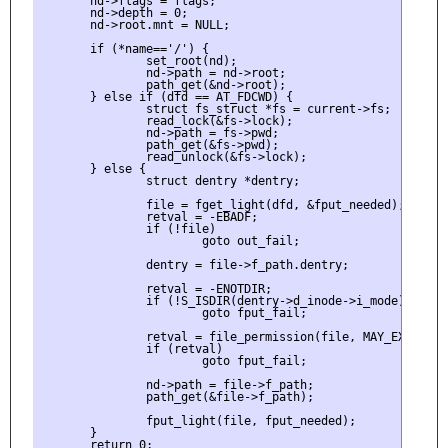
       nd->flags = flags;

       nd->depth = 0;

       nd->root.mnt = NULL;

       if (*name=='/') {

               set_root(nd);

               nd->path = nd->root;

               path_get(&nd->root);

       } else if (dfd == AT_FDCWD) {

               struct fs_struct *fs = current->fs;

               read_lock(&fs->lock);

               nd->path = fs->pwd;

               path_get(&fs->pwd);

               read_unlock(&fs->lock);

       } else {

               struct dentry *dentry;

               file = fget_light(dfd, &fput_needed);

               retval = -EBADF;

               if (!file)

                       goto out_fail;

               dentry = file->f_path.dentry;

               retval = -ENOTDIR;

               if (!S_ISDIR(dentry->d_inode->i_mode))

                       goto fput_fail;

               retval = file_permission(file, MAY_EXEC);

               if (retval)

                       goto fput_fail;

               nd->path = file->f_path;

               path_get(&file->f_path);

               fput_light(file, fput_needed);

       }

       return 0;
