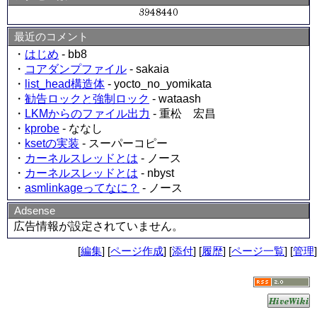
最近のコメント
・
はじめ
- bb8
・
コアダンプファイル
- sakaia
・
list_head構造体
- yocto_no_yomikata
・
勧告ロックと強制ロック
- wataash
・
LKMからのファイル出力
- 重松 宏昌
・
kprobe
- ななし
・
ksetの実装
- スーパーコピー
・
カーネルスレッドとは
- ノース
・
カーネルスレッドとは
- nbyst
・
asmlinkageってなに？
- ノース
Adsense
広告情報が設定されていません。
[
編集
] [
ページ作成
] [
添付
] [
履歴
] [
ページ一覧
] [
管理
]