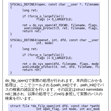
SYSCALL_DEFINE3(open, const char __user *, filename, int, 
{

       long ret;

       if (force_o_largefile())

               flags |= O_LARGEFILE;

       ret = do_sys_open(AT_FDCWD, filename, flags, mode);

        asmlinkage_protect(3, ret, filename, flags, mode);

       return ret;

}

SYSCALL_DEFINE4(openat, int, dfd, const char __user *, fil
               int, mode)

{

       long ret;

       if (force_o_largefile())

               flags |= O_LARGEFILE;

       ret = do_sys_open(dfd, filename, flags, mode);

       asmlinkage_protect(4, ret, dfd, filename, flags, mod
       return ret;

do_filp_open()で実際の処理が行われます。本内容にかかる
処理は、ここでコールされるpath_init()です。path_init()でパ
スの検索の諸設定を行います。その設定はstruct nameidata
ndに施され、以降の処理でこのndを参照して実際のパスの
検索を行います。
struct file *do_filp_open(int dfd, const char *pathname,

               int open_flag, int mode, int acc_mode)
