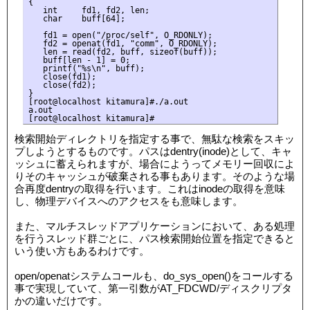
{

   int     fd1, fd2, len;

   char    buff[64];

   fd1 = open("/proc/self", O_RDONLY);

   fd2 = openat(fd1, "comm", O_RDONLY);

   len = read(fd2, buff, sizeof(buff));

   buff[len - 1] = 0;

   printf("%s\n", buff);

   close(fd1);

   close(fd2);

}

[root@localhost kitamura]#./a.out

a.out

検索開始ディレクトリを指定する事で、無駄な検索をスキッ
プしようとするものです。パスはdentry(inode)として、キャ
ッシュに蓄えられますが、場合にようってメモリー回収によ
りそのキャッシュが破棄される事もあります。そのような場
合再度dentryの取得を行います。これはinodeの取得を意味
し、物理デバイスへのアクセスをも意味します。
また、マルチスレッドアプリケーションにおいて、ある処理
を行うスレッド群ごとに、パス検索開始位置を指定できると
いう使い方もあるわけです。
open/openatシステムコールも、do_sys_open()をコールする
事で実現していて、第一引数がAT_FDCWD/ディスクリプタ
かの違いだけです。