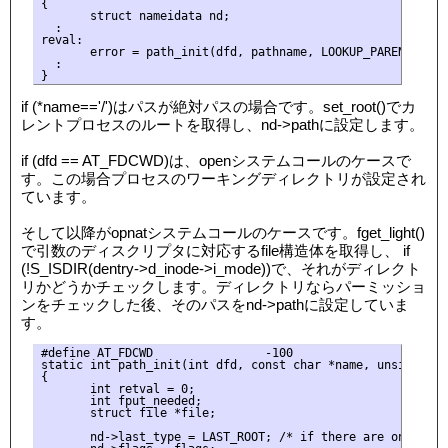
{

       struct nameidata nd;

  :

reval:

       error = path_init(dfd, pathname, LOOKUP_PARENT, &nd)
  :

if (*name=='/')はパスが絶対パスの場合です。set_root()でカ
レントプロセスのルートを取得し、nd->pathに設定します。
if (dfd == AT_FDCWD)は、openシステムコールのケースで
す。この場合プロセスのワーキングディレクトリが設定され
ています。
そして以降がopnatシステムコールのケースです。fget_light()
で引数のディスクリプタに対応するfile構造体を取得し、 if
(!S_ISDIR(dentry->d_inode->i_mode))で、それがディレクト
リかどうかチェックします。ディレクトリならパーミッショ
ンをチェックした後、そのパスをnd->pathに設定していま
す。
#define AT_FDCWD                -100    

static int path_init(int dfd, const char *name, unsigned i
{

       int retval = 0;

       int fput_needed;

       struct file *file;

       nd->last_type = LAST_ROOT; /* if there are only slas