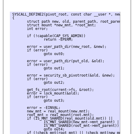
SYSCALL_DEFINE2(pivot_root, const char __user *, new_root,
{

       struct path new, old, parent_path, root_parent, root
       struct mount *new_mnt, *root_mnt;

       int error;

       if (!capable(CAP_SYS_ADMIN))

               return -EPERM;

       error = user_path_dir(new_root, &new);

       if (error)

               goto out0;

       error = user_path_dir(put_old, &old);

       if (error)

               goto out1;

       error = security_sb_pivotroot(&old, &new);

       if (error)

               goto out2;

       get_fs_root(current->fs, &root);

       error = lock_mount(&old);

       if (error)

               goto out3;

       error = -EINVAL;

       new_mnt = real_mount(new.mnt);

       root_mnt = real_mount(root.mnt);

       if (IS_MNT_SHARED(real_mount(old.mnt)) ||

               IS_MNT_SHARED(new_mnt->mnt_parent) ||

               IS_MNT_SHARED(root_mnt->mnt_parent))

               goto out4;

       if (!check_mnt(root_mnt) || !check_mnt(new_mnt))
