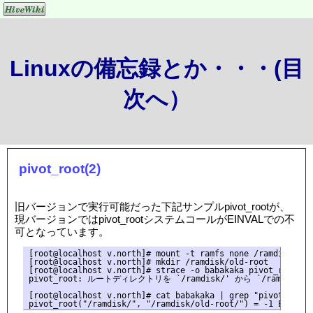
Linuxの備忘録とか・・・(目
次へ）
pivot_root(2)
旧バージョンで実行可能だった下記サンプルpivot_rootが、
現バージョンではpivot_rootシステムコールがEINVALでの不
可となっています。
[root@localhost v.north]# mount -t ramfs none /ramdisk

[root@localhost v.north]# mkdir /ramdisk/old-root

[root@localhost v.north]# strace -o babakaka pivot_root /r
pivot_root: ルートディレクトリを `/ramdisk/' から `/ramdi
[root@localhost v.north]# cat babakaka | grep "pivot_root("