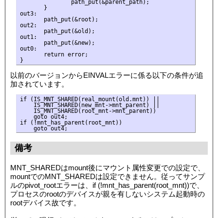
               path_put(&parent_path);

       }

out3:

       path_put(&root);

out2:

       path_put(&old);

out1:

       path_put(&new);

out0:

       return error;

以前のバージョンからEINVALエラーに係る以下の条件が追
加されています。
if (IS_MNT_SHARED(real_mount(old.mnt)) ||

    IS_MNT_SHARED(new_mnt->mnt_parent) ||

    IS_MNT_SHARED(root_mnt->mnt_parent))

    goto out4;

if (!mnt_has_parent(root_mnt))

備考
MNT_SHAREDはmount後にマウント属性変更での設定で、
mountでのMNT_SHAREDは設定できません。従ってサンプ
ルのpivot_rootエラーは、if (!mnt_has_parent(root_mnt))で、
プロセスのrootのデバイスが親を有しないシステム起動時の
rootデバイス故です。