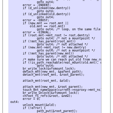
               goto out4;

       error = -ENOENT;

       if (d_unlinked(new.dentry))

               goto out4;

       if (d_unlinked(old.dentry))

               goto out4;

       error = -EBUSY;

       if (new.mnt == root.mnt ||

           old.mnt == root.mnt)

               goto out4; /* loop, on the same file system 
       error = -EINVAL;

       if (root.mnt->mnt_root != root.dentry)

               goto out4; /* not a mountpoint */

       if (!mnt_has_parent(root_mnt))

               goto out4; /* not attached */

       if (new.mnt->mnt_root != new.dentry)

               goto out4; /* not a mountpoint */

       if (!mnt_has_parent(new_mnt))

               goto out4; /* not attached */

       /* make sure we can reach put_old from new_root */

       if (!is_path_reachable(real_mount(old.mnt), old.dent
               goto out4;

       br_write_lock(&vfsmount_lock);

       detach_mnt(new_mnt, &parent_path);

       detach_mnt(root_mnt, &root_parent);

       attach_mnt(root_mnt, &old);

       attach_mnt(new_mnt, &root_parent);

       touch_mnt_namespace(current->nsproxy->mnt_ns);

       br_write_unlock(&vfsmount_lock);

       chroot_fs_refs(&root, &new);

       error = 0;

out4:

       unlock_mount(&old);

       if (!error) {

               path_put(&root_parent);
