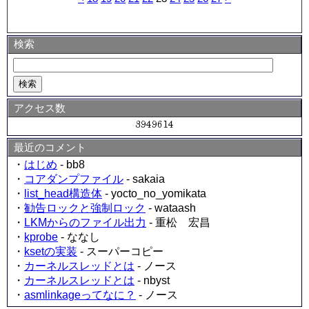
検索
アクセス数
最近のコメント
・
はじめ
- bb8
・
コアダンプファイル
- sakaia
・
list_head構造体
- yocto_no_yomikata
・
勧告ロックと強制ロック
- wataash
・
LKMからのファイル出力
- 重松 宏昌
・
kprobe
- ななし
・
ksetの実装
- スーパーコピー
・
カーネルスレッドとは
- ノース
・
カーネルスレッドとは
- nbyst
・
asmlinkageってなに？
- ノース