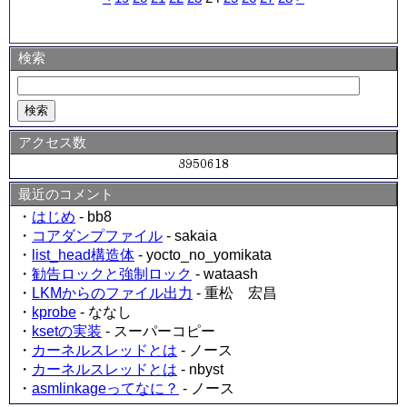
検索
アクセス数
最近のコメント
・
はじめ
- bb8
・
コアダンプファイル
- sakaia
・
list_head構造体
- yocto_no_yomikata
・
勧告ロックと強制ロック
- wataash
・
LKMからのファイル出力
- 重松 宏昌
・
kprobe
- ななし
・
ksetの実装
- スーパーコピー
・
カーネルスレッドとは
- ノース
・
カーネルスレッドとは
- nbyst
・
asmlinkageってなに？
- ノース