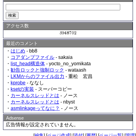
アクセス数
最近のコメント
・
はじめ
- bb8
・
コアダンプファイル
- sakaia
・
list_head構造体
- yocto_no_yomikata
・
勧告ロックと強制ロック
- wataash
・
LKMからのファイル出力
- 重松 宏昌
・
kprobe
- ななし
・
ksetの実装
- スーパーコピー
・
カーネルスレッドとは
- ノース
・
カーネルスレッドとは
- nbyst
・
asmlinkageってなに？
- ノース
Adsense
広告情報が設定されていません。
[
編集
] [
ページ作成
] [
添付
] [
履歴
] [
ページ一覧
] [
管理
]