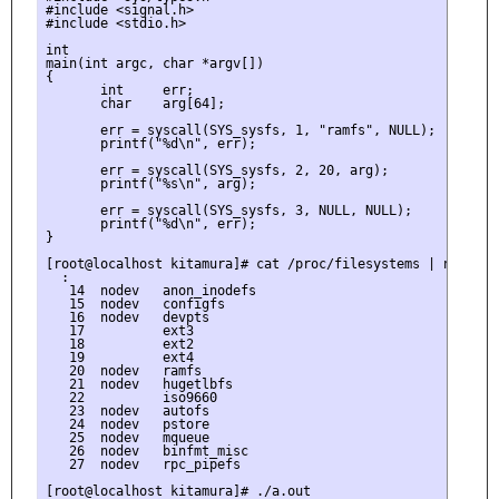
#include <signal.h>

#include <stdio.h>

int

main(int argc, char *argv[])

{

       int     err;

       char    arg[64];

       err = syscall(SYS_sysfs, 1, "ramfs", NULL);

       printf("%d\n", err);

       err = syscall(SYS_sysfs, 2, 20, arg);

       printf("%s\n", arg);

       err = syscall(SYS_sysfs, 3, NULL, NULL);

       printf("%d\n", err);

}

[root@localhost kitamura]# cat /proc/filesystems | nl

  :

   14  nodev   anon_inodefs

   15  nodev   configfs

   16  nodev   devpts

   17          ext3

   18          ext2

   19          ext4

   20  nodev   ramfs

   21  nodev   hugetlbfs

   22          iso9660

   23  nodev   autofs

   24  nodev   pstore

   25  nodev   mqueue

   26  nodev   binfmt_misc

   27  nodev   rpc_pipefs

[root@localhost kitamura]# ./a.out
