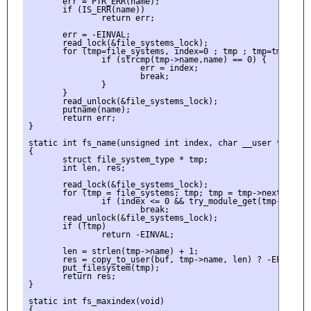
       err = PTR_ERR(name);

       if (IS_ERR(name))

               return err;

       err = -EINVAL;

       read_lock(&file_systems_lock);

       for (tmp=file_systems, index=0 ; tmp ; tmp=tmp->next
               if (strcmp(tmp->name,name) == 0) {

                       err = index;

                       break;

               }

       }

       read_unlock(&file_systems_lock);

       putname(name);

       return err;

}

static int fs_name(unsigned int index, char __user * buf)

{

       struct file_system_type * tmp;

       int len, res;

       read_lock(&file_systems_lock);

       for (tmp = file_systems; tmp; tmp = tmp->next, index
               if (index <= 0 && try_module_get(tmp->owner)
                       break;

       read_unlock(&file_systems_lock);

       if (!tmp)

               return -EINVAL;

       len = strlen(tmp->name) + 1;

       res = copy_to_user(buf, tmp->name, len) ? -EFAULT : 
       put_filesystem(tmp);

       return res;

}

static int fs_maxindex(void)

{
