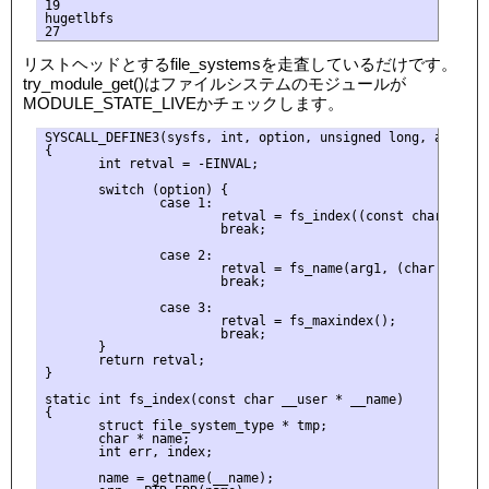
19

hugetlbfs

リストヘッドとするfile_systemsを走査しているだけです。
try_module_get()はファイルシステムのモジュールが
MODULE_STATE_LIVEかチェックします。
SYSCALL_DEFINE3(sysfs, int, option, unsigned long, arg1, u
{

       int retval = -EINVAL;

       switch (option) {

               case 1:

                       retval = fs_index((const char __user
                       break;

               case 2:

                       retval = fs_name(arg1, (char __user 
                       break;

               case 3:

                       retval = fs_maxindex();

                       break;

       }

       return retval;

}

static int fs_index(const char __user * __name)

{

       struct file_system_type * tmp;

       char * name;

       int err, index;

       name = getname(__name);
