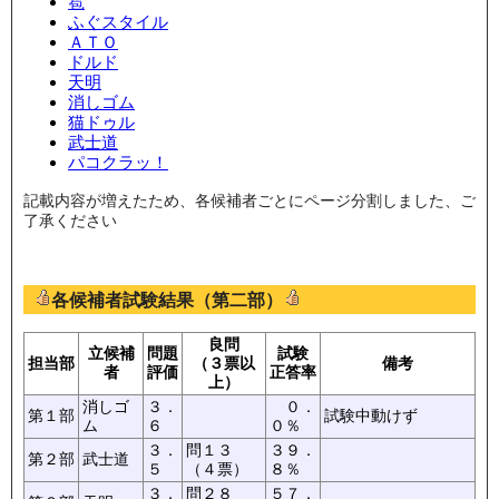
雹
ふぐスタイル
ＡＴＯ
ドルド
天明
消しゴム
猫ドゥル
武士道
パコクラッ！
記載内容が増えたため、各候補者ごとにページ分割しました、ご
了承ください
各候補者試験結果（第二部）
良問
立候補
問題
試験
担当部
（３票以
備考
者
評価
正答率
上）
消しゴ
３．
０．
第１部
試験中動けず
ム
６
０％
３．
問１３
３９．
第２部
武士道
５
（４票）
８％
３．
問２８
５７．