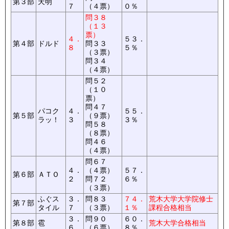
第３部
天明
７
（４票）
０％
問３８
（１３
票）
４．
５３．
第４部
ドルド
問３３
８
５％
（３票）
問３４
（４票）
問５２
（１０
票）
問４７
パコク
４．
５５．
第５部
（９票）
ラッ！
３
３％
問５８
（８票）
問４６
（４票）
問６７
４．
（４票）
５７．
第６部
ＡＴＯ
２
問７２
６％
（３票）
ふぐス
３．
問８３
７４．
荒木大学大学院修士
第７部
タイル
７
（３票）
１％
課程合格相当
３．
問９０
６０．
第８部
雹
荒木大学合格相当
６
（６票）
８％