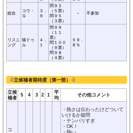
問９２
コウ・
３．
（５票）
総合
−
不参加
Ｇ
９
問９５
（３票）
問９９
（１１
票）
リスニ
猫ドゥ
４．
５９．
問１００
ング
ル
１
８％
（９票）
問９８
（４票）
立候補者期待度（第一部）
立候
平
5
4
3
2
1
その他コメント
補者
均
・熱さは伝わったけどついて
いけるか疑問
・テンパリすぎ
・OK！
コ
・熱い