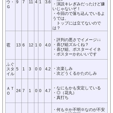
ウ
・
9
7
11
4
1
3.6
・演説キレぎみだったけど嫌
Ｇ
いじゃないぞ！
・今回ので落ち込んでいるよ
うでは、
トップには立てないので
は？
・評判の悪さでイメージ↓↓
・喜び組ズルくね？
雹
13
6
12
1
0
4.0
・喜び組、ポスターイイネ
・ポスターかわいいです
ふぐ
・次楽しみ
スタ
5
1
3
0
0
4.2
・次どうくるかたのしみ
イル
・なにもかも安定している
ＡＴ
24
7
1
0
0
4.7
・◎（花丸）
Ｏ
・真打ち
・何も※か不明※なのが不安