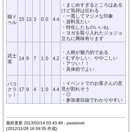
・まじめすぎるところはある
けど気持は伝わる
・一貫してマジメな印象
猫ド
15
13
3
0
0
4.4
・資料見たい
ゥル
・特化したものいいね
・ヨガを取り入れたジョジョ
立ちに興味有ります
・人柄が魅力的である
武士
・むずかしい、ややこしい
14
9
7
1
0
4.2
道
・アツい！！
・具体的でよい
・イベントでのお客さんの意
パコ
見が割れそう
クラ
17
9
4
1
0
4.4
・◎
ッ！
・参加者目線でわかりやすい
最終更新 2013/02/14 03:43:48 - passionet
(2012/11/28 16:59:35 作成)