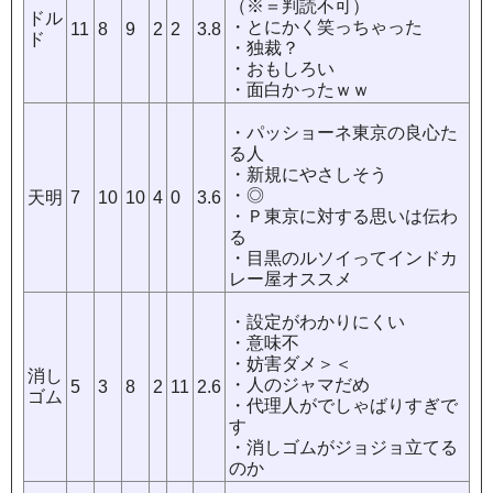
（※＝判読不可）
ドル
・とにかく笑っちゃった
11
8
9
2
2
3.8
ド
・独裁？
・おもしろい
・面白かったｗｗ
・パッショーネ東京の良心た
る人
・新規にやさしそう
・◎
天
明
7
10
10
4
0
3.6
・Ｐ東京に対する思いは伝わ
る
・目黒のルソイってインドカ
レー屋オススメ
・設定がわかりにくい
・意味不
・妨害ダメ＞＜
消し
・人のジャマだめ
5
3
8
2
11
2.6
ゴム
・代理人がでしゃばりすぎで
す
・消しゴムがジョジョ立てる
のか