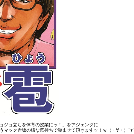
ョジョ立ちを体育の授業にッ！」をアジェンダに
うマック赤坂の様な気持ちで臨ませて頂きますッ！ｗ（・∀・）ﾆﾔﾆ