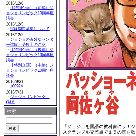
2016/12/6
・
【特別企画】（前編）ジ
ョジョリンピック10周年座
談会
2016/12/5
・
試験問題募集について
2016/12/2
・
ジョジョの奇妙なセンタ
ー試験・受験上の注意
・
【特別企画】（後編）ジ
ョジョリンピック10周年座
談会
・
【特別企画】（中編）ジ
ョジョリンピック10周年座
談会
2016/9/21
・
160924
2016/7/31
・
ジョジョリンピック
Q&A
検索
「ジョジョを国語の教科書にッ！ジ
スクランブル交差点で１５の夜を歌