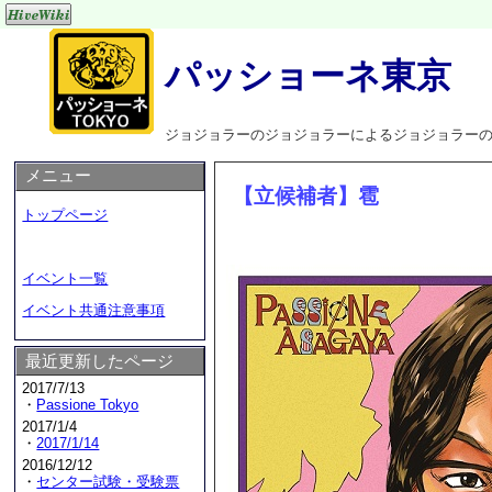
パッショーネ東京
ジョジョラーのジョジョラーによるジョジョラー
メニュー
【立候補者】雹
トップページ
イベント一覧
イベント共通注意事項
最近更新したページ
2017/7/13
・
Passione Tokyo
2017/1/4
・
2017/1/14
2016/12/12
・
センター試験・受験票