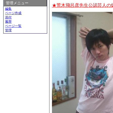
管理メニュー
★荒木飛呂彦先生公認芸人の
編集
ページ作成
添付
履歴
ページ一覧
管理