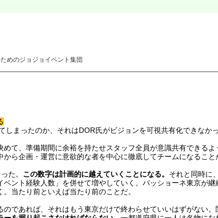
のためのジョジョイベント集団
る
ってしまったのか、それはDOR氏がビジョンを可視共有化できなか
決めて、準備期間に余裕を持たせスタッフ全員が意識共有できるよ
中から企画・運営に意欲的な者を中心に徹底してチームになること
なった。
この数字は計画的に越えていくことになる。
それと同時に
イベント経験人数」を併せて増やしていく。パッショーネ東京が継
く。当たり前といえば当たり前のことだ。
るのであれば、それはもう東京だけで終わらせていいはずがない。
ラーを掘り起こさなければならない。
一都道府県に一人は名物にな