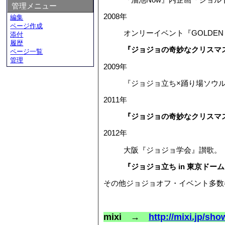
管理メニュー
2008年
編集
ページ作成
オンリーイベント『GOLDEN
添付
履歴
『ジョジョの奇妙なクリスマ
ページ一覧
管理
2009年
『ジョジョ立ち×踊り場ソウ
2011年
『ジョジョの奇妙なクリスマ
2012年
大阪『ジョジョ学会』讃歌。
『ジョジョ立ち in 東京ド
その他ジョジョオフ・イベント多
mixi →
http://mixi.jp/sh