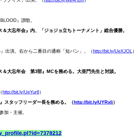
 BLOOD』讃歌。
ス＆大忘年会』内、「ジョジョ立ちトーナメント」総合優勝。
ル』出演。右から二番目の通称「短パン」。（
http://bit.ly/UeXJOL
）
ス＆大忘年会 第3部』MCを務める。大亜門先生と対談。
（
http://bit.ly/UeYur8
）
ーム』スタッフリーダー長を務める。（
http://bit.ly/UYRxIj
）
数参加・主催。
ow_profile.pl?id=7378212