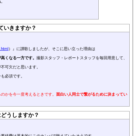
ね。
ていきますか？
c.html
）』に讃歌しましたが、そこに思い立った理由は
が高くなる一方です。
撮影スタッフ・レポートスタッフを毎回用意して、
が不可欠だと思います。
ーも必須です。
るのかを今一度考えるときです。
面白い人同士で繋がるために決まってい
はどうしますか？
必要経費は基本的にこのカンパで賄えていたそうです。