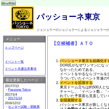
パッショーネ東京
ジョジョラーのジョジョラーによるジョジョラー
メニュー
【立候補者】ＡＴＯ
トップページ
パッショーネ東京を組織化す
イベント一覧
DOR氏がなぜワンマンにな
イベント共通注意事項
なかったためである。
イベントをやるならゴールを
ラついていたイベント常連の
最近更新したページ
イベントを拡張する
2017/7/13
東京ドーム立ちは約500人と
・
Passione Tokyo
チャーし、「イベント数」「
2017/1/4
れていた予算面も見直してい
・
2017/1/14
全国展開する
2016/12/12
パッショーネ東京が新しくな
・
センター試験・受験票
は？
全国のイカレたジョジョ