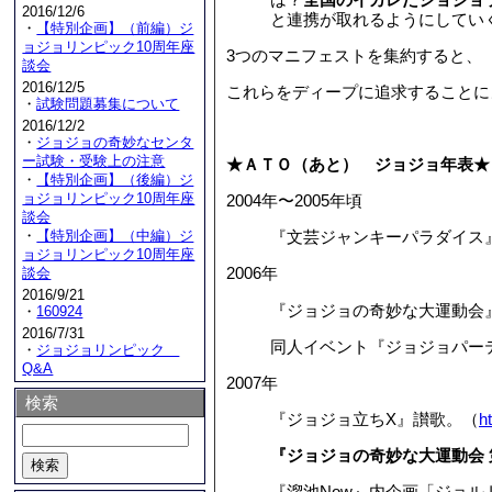
2016/12/6
と連携が取れるようにしてい
・
【特別企画】（前編）ジ
ョジョリンピック10周年座
3つのマニフェストを集約すると、
談会
2016/12/5
これらをディープに追求することに
・
試験問題募集について
2016/12/2
・
ジョジョの奇妙なセンタ
ー試験・受験上の注意
★ＡＴＯ（あと） ジョジョ年表★
・
【特別企画】（後編）ジ
ョジョリンピック10周年座
2004年〜2005年頃
談会
・
【特別企画】（中編）ジ
『文芸ジャンキーパラダイス
ョジョリンピック10周年座
2006年
談会
2016/9/21
『ジョジョの奇妙な大運動会
・
160924
2016/7/31
同人イベント『ジョジョパー
・
ジョジョリンピック
Q&A
2007年
検索
『ジョジョ立ちX』讃歌。（
h
『ジョジョの奇妙な大運動会
『溜池Now』内企画「ジョル