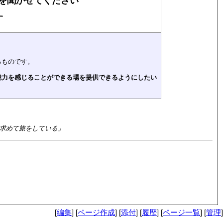
を聞かせてください
す
るものです。
魅力を感じることができる場を提供できるようにしたい
求めて旅をしている」
[
編集
] [
ページ作成
] [
添付
] [
履歴
] [
ページ一覧
] [
管理
]