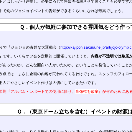
トとはしっかり連携し、必要に応じて告知等依頼させて頂くことも必要です
中で別のジョジョイベントの告知ができるくらいになれば最高でしょう。
Ｑ．個人が気軽に参加できる雰囲気をどう作っ
独りで『ジョジョの奇妙な大運動会（
http://kajipon.sakura.ne.jp/art/jojo-olympi
」
です。いくらオフ会を定期的に開催していようと、
内容が不透明では敷居
があったのか、どんな面白い人がいたのか、ということを発信していくこと
う点では、まさに企画の内容が問われてくるわけですね。スタッフのフォロ
る人にやさしいイベント作りは大切にしていきたいです。
原則『
アルバム・レポートでの使用に限り、
肖像権を放棄
』が何のためにあ
Ｑ．（東京ドーム立ちを含む）イベントの財源
カンパ制でした。ＤＯＲ氏の人柄も大きいと思いますが、会場利用代などの