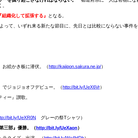
く。
『組織化して拡張する』
となる。
よって、いずれ来る新たな節目に、先日とは比較にならない事件を
』お絵かき板に潜伏。（
http://kajipon.sakura.ne.jp/
）
』でジョジョオフデビュー。（
http://bit.ly/UeX6Vr
）
ティー』讃歌。
ttp://bit.ly/UeXR0N
グレーの祭Tシャツ）
 第三部』優勝。（
http://bit.ly/UeXaon
）
トラクイズ」出演。（
http://bit.ly/We4HDh
）