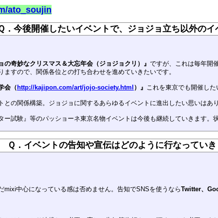
om/ato_soujin
Ｑ．今後開催したいイベントで、ジョジョ立ち以外のイ
ョの奇妙なクリスマス＆大忘年会（ジョジョクリ）』
ですが、これは毎年開
りますので、関係各位との打ち合わせを進めていきたいです。
学会（
http://kajipon.com/art/jojo-society.html
）』
これを東京でも開催した
トとの関係構築。ジョジョに関するあらゆるイベントに進出したい思いはあ
ター試験』等のパッショーネ東京名物イベントは今後も継続していきます。
Ｑ．イベントの告知や宣伝はどのように行なっていき
mixi中心になっている感は否めません。告知でSNSを使うなら
Twitter、Go
。