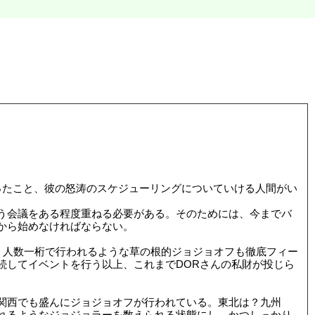
ったこと、彼の怒涛のスケジューリングについていける人間がい
う会議をある程度重ねる必要がある。そのためには、今までバ
から始めなければならない。
、人数一桁で行われるような草の根的ジョジョオフも徹底フィー
続してイベントを行う以上、これまでDORさんの私財が投じら
関西でも盛んにジョジョオフが行われている。東北は？九州
れるようなジョジョラーを数えられる状態にし、かつしっかり