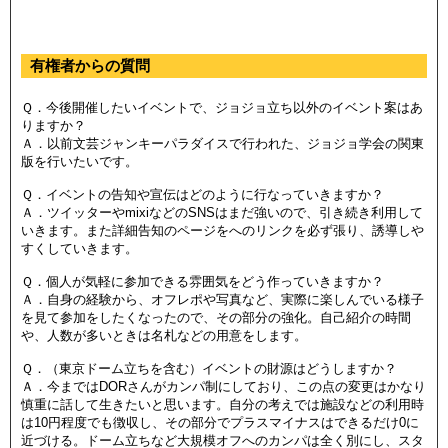
有権者からの質問
Ｑ．今後開催したいイベントで、ジョジョ立ち以外のイベント案はあ
りますか？
Ａ．以前文芸ジャンキーパラダイスで行われた、ジョジョ学会の関東
版を行いたいです。
Ｑ．イベントの告知や宣伝はどのように行なっていきますか？
Ａ．
ツイッターやmixiなどのSNSはまだ強いので、引き続き利用して
いきます。また
詳細告知のページをへのリンクを必ず張り、誘導しや
すくしていきます。
Ｑ．個人が気軽に参加できる雰囲気をどう作っていきますか？
Ａ．自身の経験から、オフレポや写真など、実際に楽しんでいる様子
を見て参加をしたくなったので
、その部分の強化。
自己紹介の時間
や、人数が多いときは名札などの用意をします。
Ｑ．（東京ドーム立ちを含む）イベントの財源はどうしますか？
Ａ．今まではDORさんがカンパ制にしており、この点の変更はかなり
慎重に話して生きたいと思います。自分の考えでは
施設などの利用時
は10円
程度でも
徴収し、その部分でプラスマイナスはできるだけ0に
近づけ
る。
ドーム立ち
など大規模オフへの
カンパは全く別にし、スタ