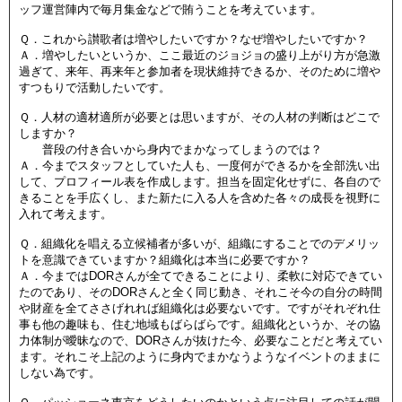
ッフ運営
陣内で毎月集金
などで賄うことを考えています。
Ｑ．これから讃歌者は増やしたいですか？なぜ増やしたいですか？
Ａ．増やしたいというか、ここ最近のジョジョの盛り上がり方が急激
過ぎて、来年、再来年と参加者を現状維持
できるか、そのために増や
すつもりで活動したいです。
Ｑ．人材の適材適所が必要とは思いますが、その人材の判断はどこで
しますか？
普段の付き合いから身内でまかなってしまうのでは？
Ａ．
今までスタッフとしていた人も、一度
何ができるかを全部洗い出
して、プロフィール
表を作成します。
担当を固定化せずに、
各自ので
きることを手広くし、また新たに
入る人
を含めた各々の成長を視野に
入れて考えます。
Ｑ．組織化を唱える立候補者が多いが、組織にすることでのデメリッ
トを意識できていますか？組織化は本当に必要ですか？
Ａ．今まで
はDORさんが全てでき
ることにより、柔軟に対応で
きてい
たのであり、そのDORさんと全く同じ動き、それこそ今の自分の時間
や財産を全てささげれれば
組織化は必要ないです
。ですがそれぞれ仕
事も他の趣味も、住む地域もばらばらです。組織化というか、その協
力体制が曖昧なので、
DORさん
が抜けた今、必要なことだと考えてい
ます。それこそ上記のように身内で
まかなうようなイベントのままに
しない為です。