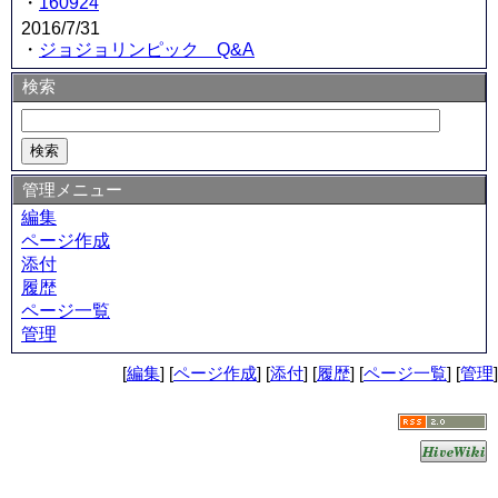
・
160924
2016/7/31
・
ジョジョリンピック Q&A
検索
管理メニュー
編集
ページ作成
添付
履歴
ページ一覧
管理
[
編集
] [
ページ作成
] [
添付
] [
履歴
] [
ページ一覧
] [
管理
]