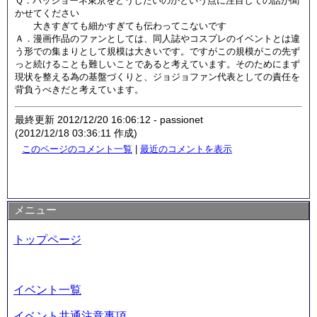
Ｑ．パッショーネ東京をどうしたいのかという点に注目しての話が聞
かせてください
大きすぎても細かすぎても伝わってこないです
Ａ．
漫画作品のファン
としては、
同人誌やコスプレのイベントとは違
う形での集まりとして
規模は大き
いです。
ですがこの規模がこの先ず
っと続
けることも難しいことであると考えています。そのためにまず
現状を整える為の基盤
づくり
と、ジョジョファン代表としての責任を
背負
うべきだと考えています。
最終更新 2012/12/20 16:06:12 - passionet
(2012/12/18 03:36:11 作成)
このページのコメント一覧
|
最近のコメントを表示
メニュー
トップページ
イベント一覧
イベント共通注意事項