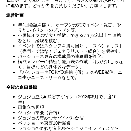
私自身、足りぬところだらけです、皆さんの協力があって前
に進めます。どうか力をお貸しください、お願いします。
運営計画
年4回会議を開く。オープン形式でイベント報告、や
りたいイベントのプレゼン等。
小規模オフの拡大と拡散。できるだけ2名以上で連携
をとり、経験を積む。
イベントではスタッフを持ち回りし、スペシャリスト
（専門）ではなくジェネラリスト（総合）を増やす。
パッショーネ東京の構成員の連絡網を強化。
構成メンバーの精密な能力表の作成。能力だけじゃな
く、目標などの具体的なデータ。
『パッショーネTOKYO通信（仮）』のWEB配信。ニ
コ生かユーストリームなどで。
今後の企画目標
ジョジョ立ちin渋谷アゲイン（2013年6月で丁度10
年）
画集立ち再現
ジョジョ学会（合宿）
ジョジョの奇妙なサバイバル合宿
パッショーネ東西10番勝負
ジョジョの奇妙な文化祭〜ジョジョインフェスタ〜