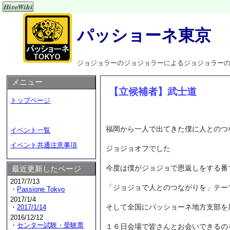
パッショーネ東京
ジョジョラーのジョジョラーによるジョジョラー
メニュー
【立候補者】武士道
トップページ
福岡から一人で出てきた僕に人とのつ
イベント一覧
イベント共通注意事項
ジョジョオフでした
今度は僕がジョジョで恩返しをする番
最近更新したページ
2017/7/13
「ジョジョで人とのつながりを」
テー
・
Passione Tokyo
2017/1/4
そして全国にパッショーネ地方支部を
・
2017/1/14
2016/12/12
・
センター試験・受験票
１６日会場で皆さんとお会いできるの