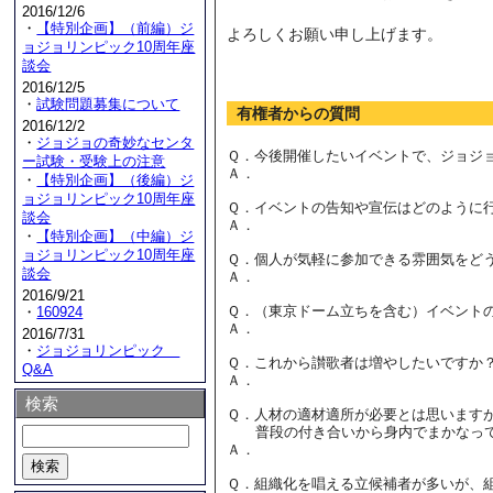
2016/12/6
・
【特別企画】（前編）ジ
よろしくお願い申し上げます。
ョジョリンピック10周年座
談会
2016/12/5
・
試験問題募集について
有権者からの質問
2016/12/2
・
ジョジョの奇妙なセンタ
Ｑ．今後開催したいイベントで、ジョジ
ー試験・受験上の注意
Ａ．
・
【特別企画】（後編）ジ
ョジョリンピック10周年座
Ｑ．イベントの告知や宣伝はどのように
談会
Ａ．
・
【特別企画】（中編）ジ
ョジョリンピック10周年座
Ｑ．個人が気軽に参加できる雰囲気をど
談会
Ａ．
2016/9/21
Ｑ．（東京ドーム立ちを含む）イベント
・
160924
Ａ．
2016/7/31
・
ジョジョリンピック
Ｑ．これから讃歌者は増やしたいですか
Q&A
Ａ．
検索
Ｑ．人材の適材適所が必要とは思います
普段の付き合いから身内でまかなって
Ａ．
Ｑ．組織化を唱える立候補者が多いが、