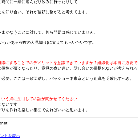
時間に一緒に遊んだり飲みに行ったりして
を知り合い、それが信頼に繋がると考えてます。
まかなうことに対して、何ら問題は感じていません。
うかある程度の人見知り)に支えてもらいたいです。
組織にすることでのデメリットを意識できていますか？組織化は本当に必要で
の個性が薄くなったり、意見の食い違い、話し合いの長期化などが考えられる
必要。ここは一致団結し、パッショーネ東京という組織を明確化すべき。
という点に注目しての話が聞かせてください
こないです
がりを作れる楽しい集団であればいいと思います。
onet
ントを表示