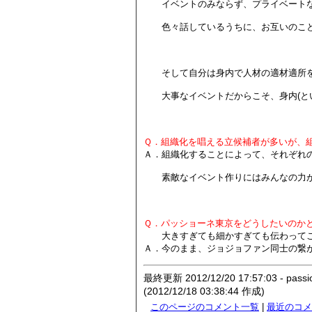
イベントのみならず、プライベートな
色々話しているうちに、お互いのこと
そして自分は身内で人材の適材適所を
大事なイベントだからこそ、身内(とい
Ｑ．組織化を唱える立候補者が多いが、
Ａ．組織化することによって、それぞれ
素敵なイベント作りにはみんなの力が
Ｑ．パッショーネ東京をどうしたいのか
大きすぎても細かすぎても伝わって
Ａ．今のまま、ジョジョファン同士の繋
最終更新 2012/12/20 17:57:03 - passi
(2012/12/18 03:38:44 作成)
このページのコメント一覧
|
最近のコメ