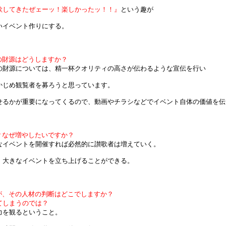
歌してきたぜェーッ！楽しかったッ！！』
という趣が
イベント作りにする。
の財源はどうしますか？
の財源については、精一杯クオリティの高さが伝わるような宣伝を行い
じめ観覧者を募ろうと思っています。
せるかが重要になってくるので、動画やチラシなどでイベント自体の価値を伝
？なぜ増やしたいですか？
なイベントを開催すれば必然的に讃歌者は増えていく。
大きなイベントを立ち上げることができる。
が、その人材の判断はどこでしますか？
しまうのでは？
力を観るということ。