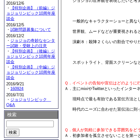
ジョジョの世界観を表現したいと考え
2016/12/6
・
【特別企画】（前編）ジ
ョジョリンピック10周年座
談会
一般的なキャラクターショーと異なり
2016/12/5
・
試験問題募集について
世界観、ムードなどが重要視されると
2016/12/2
・
ジョジョの奇妙なセンタ
演劇８：殺陣２くらいの割合でやりた
ー試験・受験上の注意
・
【特別企画】（後編）ジ
ョジョリンピック10周年座
談会
スポットライト、背面スクリーンなど
・
【特別企画】（中編）ジ
ョジョリンピック10周年座
談会
Ｑ．イベントの告知や宣伝はどのように
2016/9/21
Ａ．主にmixiやTwitterといったイ
・
160924
2016/7/31
現時点で最も有効である宣伝方法としては
・
ジョジョリンピック
Q&A
時代のニーズに合わせた宣伝法に則っ
検索
Ｑ．個人が気軽に参加できる雰囲気をど
Ａ．初参加者を孤立させないことを第一