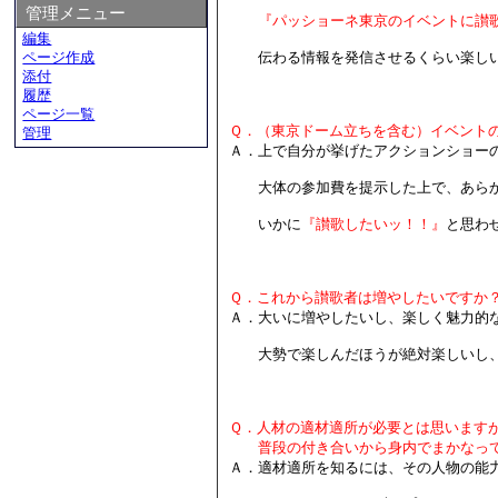
管理メニュー
『パッショーネ東京のイベントに讃
編集
ページ作成
伝わる情報を発信させるくらい楽しい
添付
履歴
ページ一覧
Ｑ．（東京ドーム立ちを含む）イベント
管理
Ａ．
上で自分が挙げたアクションショー
大体の参加費を提示した上で、あらか
いかに
『讃歌したいッ！！』
と思わ
Ｑ．これから讃歌者は増やしたいですか
Ａ．大いに増やしたいし、楽しく魅力的
大勢で楽しんだほうが絶対楽しいし、
Ｑ．人材の適材適所が必要とは思います
普段の付き合いから身内でまかなって
Ａ．適材適所を知るには、その人物の能