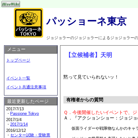
パッショーネ東京
ジョジョラーのジョジョラーによるジョジョラー
メニュー
【立候補者】天明
トップページ
黙って見ていられないッ！
イベント一覧
イベント共通注意事項
有権者からの質問
最近更新したページ
2017/7/13
Ｑ．今後開催したいイベントで、ジ
・
Passione Tokyo
Ａ．『アクションショー：ジョジョ
2017/1/4
・
2017/1/14
仮面ライダーや戦隊物なんかのキャラ
2016/12/12
・
センター試験・受験票