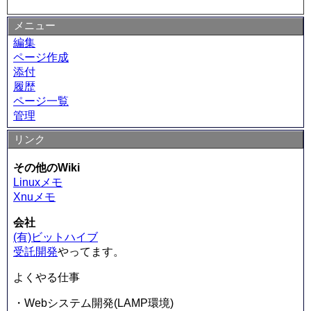
メニュー
編集
ページ作成
添付
履歴
ページ一覧
管理
リンク
その他のWiki
Linuxメモ
Xnuメモ
会社
(有)ビットハイブ
受託開発
やってます。
よくやる仕事
・Webシステム開発(LAMP環境)