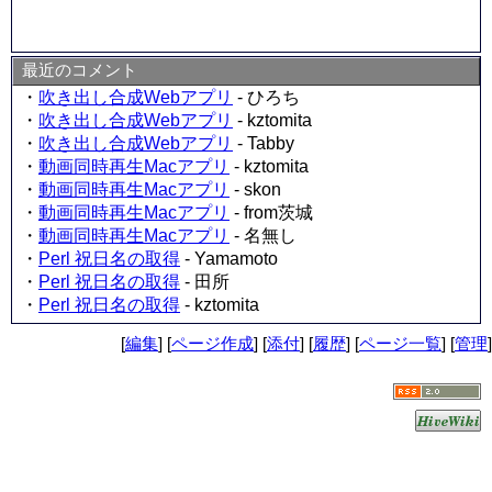
最近のコメント
・
吹き出し合成Webアプリ
- ひろち
・
吹き出し合成Webアプリ
- kztomita
・
吹き出し合成Webアプリ
- Tabby
・
動画同時再生Macアプリ
- kztomita
・
動画同時再生Macアプリ
- skon
・
動画同時再生Macアプリ
- from茨城
・
動画同時再生Macアプリ
- 名無し
・
Perl 祝日名の取得
- Yamamoto
・
Perl 祝日名の取得
- 田所
・
Perl 祝日名の取得
- kztomita
[
編集
] [
ページ作成
] [
添付
] [
履歴
] [
ページ一覧
] [
管理
]