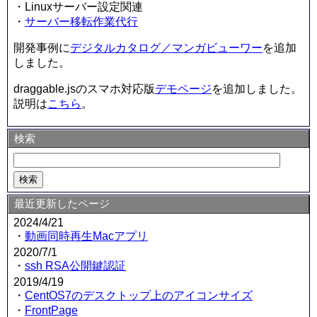
・Linuxサーバー設定関連
・
サーバー移転作業代行
開発事例に
デジタルカタログ／マンガビューワー
を追加
しました。
draggable.jsのスマホ対応版
デモページ
を追加しました。
説明は
こちら
。
検索
最近更新したページ
2024/4/21
・
動画同時再生Macアプリ
2020/7/1
・
ssh RSA公開鍵認証
2019/4/19
・
CentOS7のデスクトップ上のアイコンサイズ
・
FrontPage