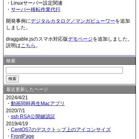
・Linuxサーバー設定関連
・
サーバー移転作業代行
開発事例に
デジタルカタログ／マンガビューワー
を追加
しました。
draggable.jsのスマホ対応版
デモページ
を追加しました。
説明は
こちら
。
検索
最近更新したページ
2024/4/21
・
動画同時再生Macアプリ
2020/7/1
・
ssh RSA公開鍵認証
2019/4/19
・
CentOS7のデスクトップ上のアイコンサイズ
・
FrontPage