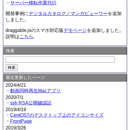
・
サーバー移転作業代行
開発事例に
デジタルカタログ／マンガビューワー
を追加
しました。
draggable.jsのスマホ対応版
デモページ
を追加しました。
説明は
こちら
。
検索
最近更新したページ
2024/4/21
・
動画同時再生Macアプリ
2020/7/1
・
ssh RSA公開鍵認証
2019/4/19
・
CentOS7のデスクトップ上のアイコンサイズ
・
FrontPage
2019/3/26