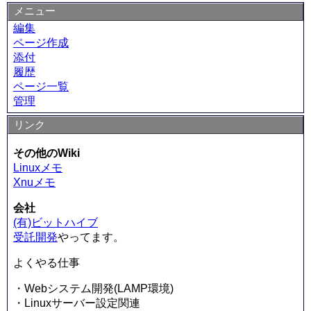
メニュー
編集
ページ作成
添付
履歴
ページ一覧
管理
リンク
その他のWiki
Linuxメモ
Xnuメモ
会社
(有)ビットハイブ
受託開発
やってます。
よくやる仕事
・Webシステム開発(LAMP環境)
・Linuxサーバー設定関連