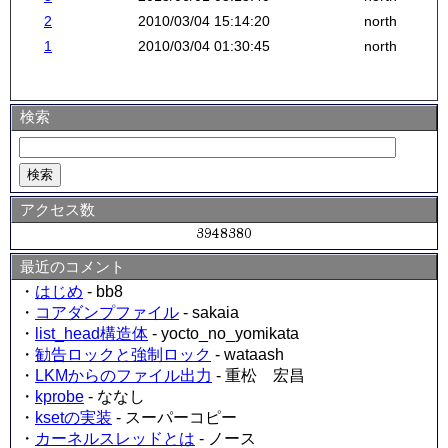
2
2010/03/04 15:14:20
north
1
2010/03/04 01:30:45
north
検索
アクセス数
最近のコメント
・
はじめ
- bb8
・
コアダンプファイル
- sakaia
・
list_head構造体
- yocto_no_yomikata
・
勧告ロックと強制ロック
- wataash
・
LKMからのファイル出力
- 重松 宏昌
・
kprobe
- ななし
・
ksetの実装
- スーパーコピー
・
カーネルスレッドとは
- ノース