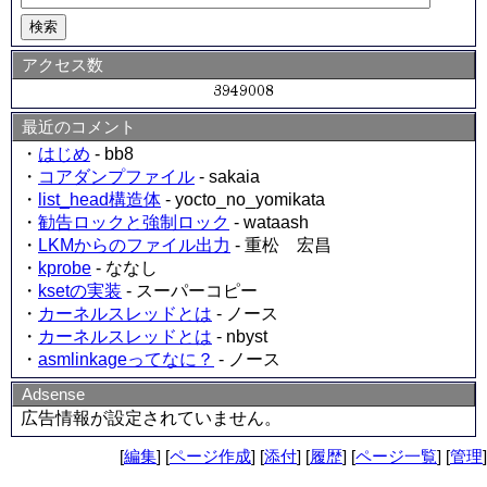
アクセス数
最近のコメント
・
はじめ
- bb8
・
コアダンプファイル
- sakaia
・
list_head構造体
- yocto_no_yomikata
・
勧告ロックと強制ロック
- wataash
・
LKMからのファイル出力
- 重松 宏昌
・
kprobe
- ななし
・
ksetの実装
- スーパーコピー
・
カーネルスレッドとは
- ノース
・
カーネルスレッドとは
- nbyst
・
asmlinkageってなに？
- ノース
Adsense
広告情報が設定されていません。
[
編集
] [
ページ作成
] [
添付
] [
履歴
] [
ページ一覧
] [
管理
]