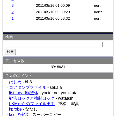
3
2011/05/16 01:00:09
north
2
2011/05/16 00:59:29
north
1
2011/05/16 00:58:32
north
検索
アクセス数
最近のコメント
・
はじめ
- bb8
・
コアダンプファイル
- sakaia
・
list_head構造体
- yocto_no_yomikata
・
勧告ロックと強制ロック
- wataash
・
LKMからのファイル出力
- 重松 宏昌
・
kprobe
- ななし
・
ksetの実装
- スーパーコピー