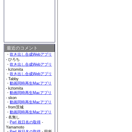
最近のコメント
・
吹き出し合成Webアプリ
- ひろち
・
吹き出し合成Webアプリ
- kztomita
・
吹き出し合成Webアプリ
- Tabby
・
動画同時再生Macアプリ
- kztomita
・
動画同時再生Macアプリ
- skon
・
動画同時再生Macアプリ
- from茨城
・
動画同時再生Macアプリ
- 名無し
・
Perl 祝日名の取得
-
Yamamoto
・
Perl 祝日名の取得
- 田所