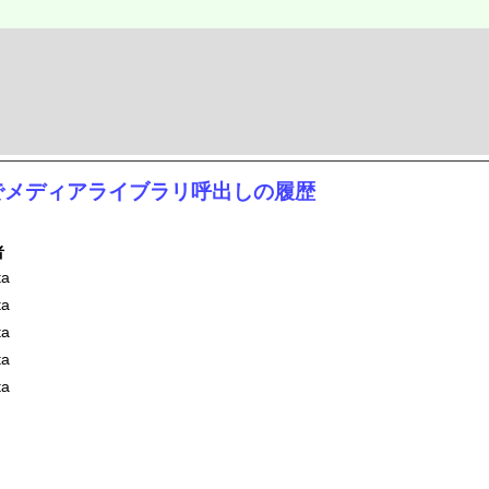
クスでメディアライブラリ呼出しの履歴
者
ta
ta
ta
ta
ta