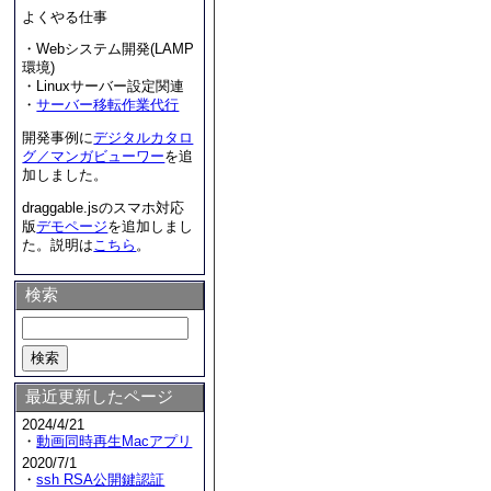
よくやる仕事
・Webシステム開発(LAMP
環境)
・Linuxサーバー設定関連
・
サーバー移転作業代行
開発事例に
デジタルカタロ
グ／マンガビューワー
を追
加しました。
draggable.jsのスマホ対応
版
デモページ
を追加しまし
た。説明は
こちら
。
検索
最近更新したページ
2024/4/21
・
動画同時再生Macアプリ
2020/7/1
・
ssh RSA公開鍵認証