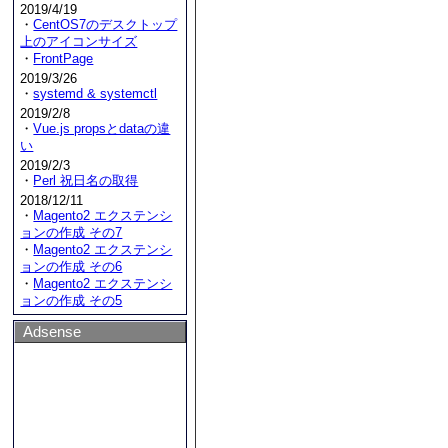
2019/4/19
・
CentOS7のデスクトップ
上のアイコンサイズ
・
FrontPage
2019/3/26
・
systemd & systemctl
2019/2/8
・
Vue.js propsとdataの違
い
2019/2/3
・
Perl 祝日名の取得
2018/12/11
・
Magento2 エクステンシ
ョンの作成 その7
・
Magento2 エクステンシ
ョンの作成 その6
・
Magento2 エクステンシ
ョンの作成 その5
Adsense