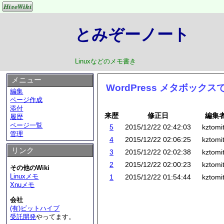
とみぞーノート
Linuxなどのメモ書き
メニュー
WordPress メタボッ
編集
ページ作成
添付
来歴
修正日
編集
履歴
ページ一覧
5
2015/12/22 02:42:03
kztomi
管理
4
2015/12/22 02:06:25
kztomi
リンク
3
2015/12/22 02:02:38
kztomi
2
2015/12/22 02:00:23
kztomi
その他のWiki
Linuxメモ
1
2015/12/22 01:54:44
kztomi
Xnuメモ
会社
(有)ビットハイブ
受託開発
やってます。