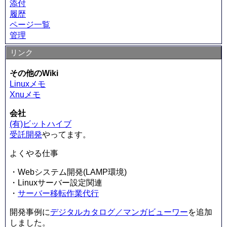
添付
履歴
ページ一覧
管理
リンク
その他のWiki
Linuxメモ
Xnuメモ
会社
(有)ビットハイブ
受託開発
やってます。
よくやる仕事
・Webシステム開発(LAMP環境)
・Linuxサーバー設定関連
・
サーバー移転作業代行
開発事例に
デジタルカタログ／マンガビューワー
を追加
しました。