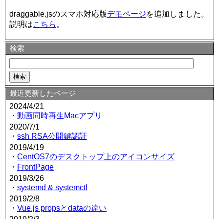
draggable.jsのスマホ対応版
デモページ
を追加しました。
説明は
こちら
。
検索
最近更新したページ
2024/4/21
・
動画同時再生Macアプリ
2020/7/1
・
ssh RSA公開鍵認証
2019/4/19
・
CentOS7のデスクトップ上のアイコンサイズ
・
FrontPage
2019/3/26
・
systemd & systemctl
2019/2/8
・
Vue.js propsとdataの違い