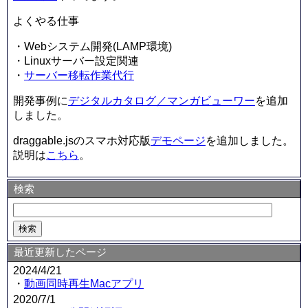
よくやる仕事
・Webシステム開発(LAMP環境)
・Linuxサーバー設定関連
・
サーバー移転作業代行
開発事例に
デジタルカタログ／マンガビューワー
を追加
しました。
draggable.jsのスマホ対応版
デモページ
を追加しました。
説明は
こちら
。
検索
最近更新したページ
2024/4/21
・
動画同時再生Macアプリ
2020/7/1