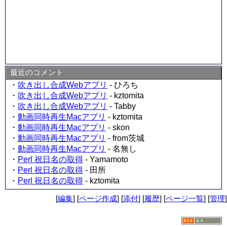
最近のコメント
・
吹き出し合成Webアプリ
- ひろち
・
吹き出し合成Webアプリ
- kztomita
・
吹き出し合成Webアプリ
- Tabby
・
動画同時再生Macアプリ
- kztomita
・
動画同時再生Macアプリ
- skon
・
動画同時再生Macアプリ
- from茨城
・
動画同時再生Macアプリ
- 名無し
・
Perl 祝日名の取得
- Yamamoto
・
Perl 祝日名の取得
- 田所
・
Perl 祝日名の取得
- kztomita
[
編集
] [
ページ作成
] [
添付
] [
履歴
] [
ページ一覧
] [
管理
]