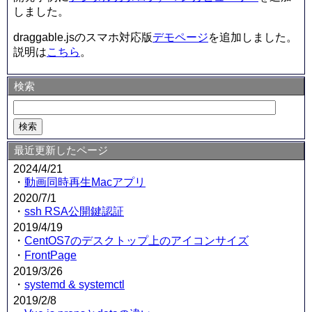
しました。
draggable.jsのスマホ対応版
デモページ
を追加しました。
説明は
こちら
。
検索
最近更新したページ
2024/4/21
・
動画同時再生Macアプリ
2020/7/1
・
ssh RSA公開鍵認証
2019/4/19
・
CentOS7のデスクトップ上のアイコンサイズ
・
FrontPage
2019/3/26
・
systemd & systemctl
2019/2/8