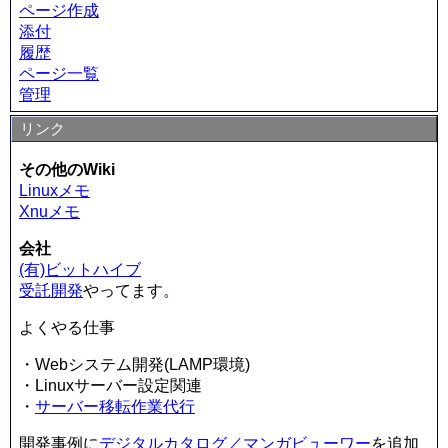
ページ作成
添付
履歴
ページ一覧
管理
リンク
その他のWiki
Linuxメモ
Xnuメモ
会社
(有)ビットハイブ
受託開発
やってます。
よくやる仕事
・Webシステム開発(LAMP環境)
・Linuxサーバー設定関連
・
サーバー移転作業代行
開発事例に
デジタルカタログ／マンガビューワー
を追加