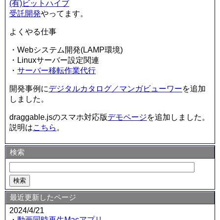
(有)ビットハイブ
受託開発
やってます。
よくやる仕事
・Webシステム開発(LAMP環境)
・Linuxサーバー設定関連
・
サーバー移転作業代行
開発事例に
デジタルカタログ／マンガビューワー
を追加
しました。
draggable.jsのスマホ対応版
デモページ
を追加しました。
説明は
こちら
。
検索
最近更新したページ
2024/4/21
・
動画同時再生Macアプリ