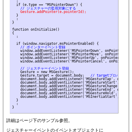
  :

    // ジェスチャーの監視対象にする
    Gesture.addPointer(e.pointerId);
  }

  :

}

function onInitialize()

{

  :

    // ポインターイベント登録
    window.addEventListener('MSPointerDown', onPointerEvent
    window.addEventListener('MSPointerMove', onPointerEvent
    window.addEventListener('MSPointerUp', onPointerEvent, 
    window.addEventListener('MSPointerCancel', onPointerEve
    // ジェスチャーイベント登録
    Gesture = new MSGesture();

    Gesture.target = document.body;
   // targetプロパテ
    document.body.addEventListener('MSGestureTap', onGestu
    document.body.addEventListener('MSGestureStart', onGes
    document.body.addEventListener('MSGestureChange', onGe
    document.body.addEventListener('MSGestureEnd', onGestu
    document.body.addEventListener('MSGestureHold', onGest
    document.body.addEventListener('MSInertiaStart', onGes
  }

  :

}

詳細はページ下のサンプル参照。
ジェスチャーイベントのイベントオブジェクトに