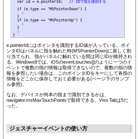
  var id = e.pointerId;
   // IDで指を識別する
  if (e.type == "MSPointerDown") {

    :

  }

  if (e.type == "MSPointerUp") {

    :

  }

  :

e.pointerIdにはポインタを識別するID値が入っている。ポイ
ンタIDはパネルに指を触れた時(MSPointerDown)に新しく割
り当てられ、指がパネルに触れている間は同じIDが維持され
る。Windows8では、iOSのevent.touches[]のように一つのイ
ベントで複数の指の情報は取得できないので、複数の指の情
報を参照したい場合は、このポインタIDをキーにして各指の
情報をどこかに保存しておく必要がある(ページ下のサンプ
ル参照)。
なお、デバイスが何本の指まで識別できるかは、
navigator.msMaxTouchPointsで取得できる。Vivo Tabは5だ
った。
ジェスチャーイベントの使い方