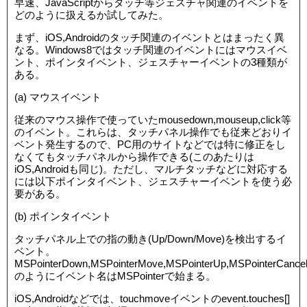
早速、JavaScriptからタッチ等ジェスチャ関連のイベントを
どのように扱えるか試してみた。
まず、iOS,Androidのタッチ関連のイベントとはまったく異
なる。Windows8ではタッチ関連のイベントにはマウスイベ
ント、ポインタイベント、ジェスチャーイベントの3種類が
ある。
(a) マウスイベント
従来のマウス操作で使っていたmousedown,mouseup,click等
のイベント。これらは、タッチパネル操作でも従来どおりイ
ベント発生するので、PC用のサイトなどでは特に修正をし
なくてもタッチパネルから操作できる(このあたりは
iOS,Androidも同じ)。ただし、マルチタッチなどに対応する
には以下ポインタイベント、ジェスチャーイベントを使う必
要がある。
(b) ポインタイベント
タッチパネル上での指の動き(Up/Down/Move)を検出するイ
ベント。
MSPointerDown,MSPointerMove,MSPointerUp,MSPointerCance
のようにイベント名はMSPointerで始まる。
iOS,Androidなどでは、touchmoveイベントのevent.touches[]