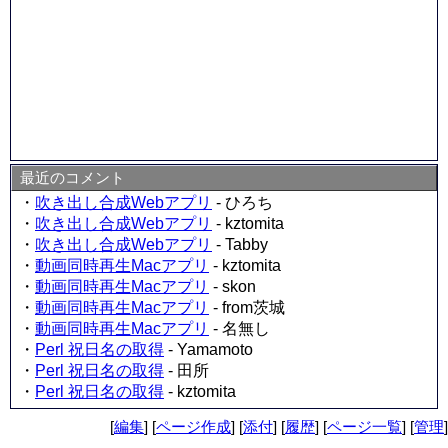
最近のコメント
・
吹き出し合成Webアプリ
- ひろち
・
吹き出し合成Webアプリ
- kztomita
・
吹き出し合成Webアプリ
- Tabby
・
動画同時再生Macアプリ
- kztomita
・
動画同時再生Macアプリ
- skon
・
動画同時再生Macアプリ
- from茨城
・
動画同時再生Macアプリ
- 名無し
・
Perl 祝日名の取得
- Yamamoto
・
Perl 祝日名の取得
- 田所
・
Perl 祝日名の取得
- kztomita
[
編集
] [
ページ作成
] [
添付
] [
履歴
] [
ページ一覧
] [
管理
]