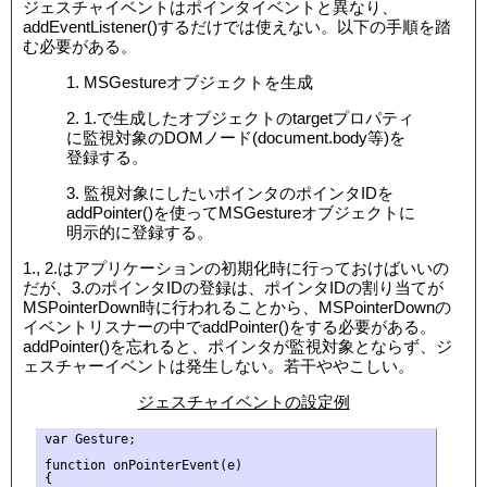
ジェスチャイベントはポインタイベントと異なり、
addEventListener()するだけでは使えない。以下の手順を踏
む必要がある。
1. MSGestureオブジェクトを生成
2. 1.で生成したオブジェクトのtargetプロパティ
に監視対象のDOMノード(document.body等)を
登録する。
3. 監視対象にしたいポインタのポインタIDを
addPointer()を使ってMSGestureオブジェクトに
明示的に登録する。
1., 2.はアプリケーションの初期化時に行っておけばいいの
だが、3.のポインタIDの登録は、ポインタIDの割り当てが
MSPointerDown時に行われることから、MSPointerDownの
イベントリスナーの中でaddPointer()をする必要がある。
addPointer()を忘れると、ポインタが監視対象とならず、ジ
ェスチャーイベントは発生しない。若干ややこしい。
ジェスチャイベントの設定例
var Gesture;

function onPointerEvent(e)

{
