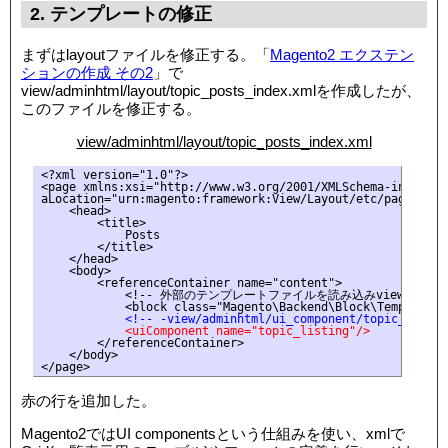
2. テンプレートの修正
まずはlayoutファイルを修正する。「
Magento2 エクステン
ションの作成 その2
」で
view/adminhtml/layout/topic_posts_index.xmlを作成したが、
このファイルを修正する。
view/adminhtml/layout/topic_posts_index.xml
<?xml version="1.0"?>

<page xmlns:xsi="http://www.w3.org/2001/XMLSchema-instance
aLocation="urn:magento:framework:View/Layout/etc/page_confi
    <head>

        <title>

            Posts

        </title>

    </head>

    <body>

        <referenceContainer name="content">

            <!-- 外部のテンプレートファイルを読み込みview/adminhtml
            <!-- -view/adminhtml/ui_component/topic_list
            <uiComponent name="topic_listing"/>
        </referenceContainer>

    </body>

</page>
赤の行を追加した。
Magento2ではUI componentsという仕組みを使い、xmlで