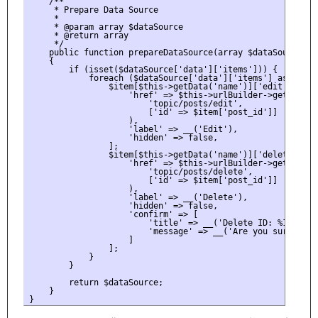
    /**

     * Prepare Data Source

     *

     * @param array $dataSource

     * @return array

     */

    public function prepareDataSource(array $dataSource)

    {

        if (isset($dataSource['data']['items'])) {

            foreach ($dataSource['data']['items'] as &$item
                $item[$this->getData('name')]['edit'] = [

                    'href' => $this->urlBuilder->getUrl(

                        'topic/posts/edit',

                        ['id' => $item['post_id']]

                    ),

                    'label' => __('Edit'),

                    'hidden' => false,

                ];

                $item[$this->getData('name')]['delete'] = [
                    'href' => $this->urlBuilder->getUrl(

                        'topic/posts/delete',

                        ['id' => $item['post_id']]

                    ),

                    'label' => __('Delete'),

                    'hidden' => false,

                    'confirm' => [

                        'title' => __('Delete ID: %1', $ite
                        'message' => __('Are you sure you 
                    ]

                ];

            }

        }

        return $dataSource;

    }

}