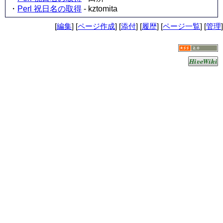
・
Perl 祝日名の取得
- kztomita
[
編集
] [
ページ作成
] [
添付
] [
履歴
] [
ページ一覧
] [
管理
]