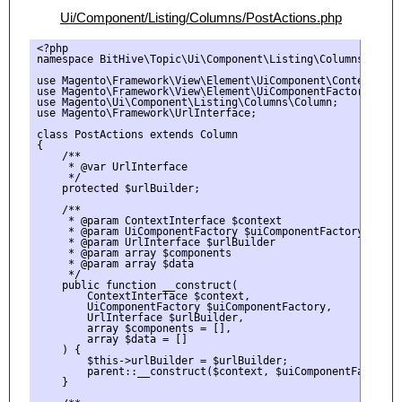
Ui/Component/Listing/Columns/PostActions.php
<?php

namespace BitHive\Topic\Ui\Component\Listing\Columns;

use Magento\Framework\View\Element\UiComponent\ContextInter
use Magento\Framework\View\Element\UiComponentFactory;

use Magento\Ui\Component\Listing\Columns\Column;

use Magento\Framework\UrlInterface;

class PostActions extends Column

{

    /**

     * @var UrlInterface

     */

    protected $urlBuilder;

    /**

     * @param ContextInterface $context

     * @param UiComponentFactory $uiComponentFactory

     * @param UrlInterface $urlBuilder

     * @param array $components

     * @param array $data

     */

    public function __construct(

        ContextInterface $context,

        UiComponentFactory $uiComponentFactory,

        UrlInterface $urlBuilder,

        array $components = [],

        array $data = []

    ) {

        $this->urlBuilder = $urlBuilder;

        parent::__construct($context, $uiComponentFactory,
    }
