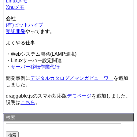
Linuxメモ
Xnuメモ
会社
(有)ビットハイブ
受託開発
やってます。
よくやる仕事
・Webシステム開発(LAMP環境)
・Linuxサーバー設定関連
・
サーバー移転作業代行
開発事例に
デジタルカタログ／マンガビューワー
を追加
しました。
draggable.jsのスマホ対応版
デモページ
を追加しました。
説明は
こちら
。
検索