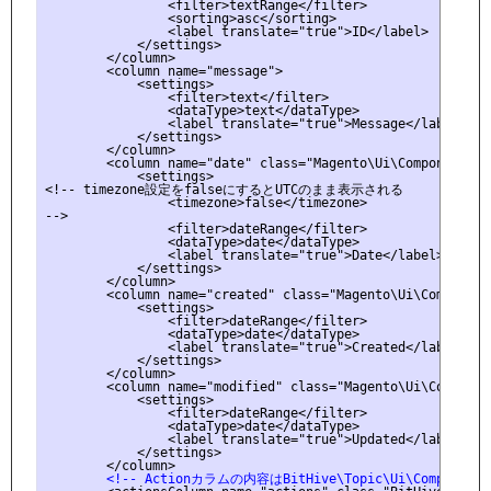
                <filter>textRange</filter>

                <sorting>asc</sorting>

                <label translate="true">ID</label>

            </settings>

        </column>

        <column name="message">

            <settings>

                <filter>text</filter>

                <dataType>text</dataType>

                <label translate="true">Message</label>

            </settings>

        </column>

        <column name="date" class="Magento\Ui\Component\Li
            <settings>

<!-- timezone設定をfalseにするとUTCのまま表示される

                <timezone>false</timezone>

-->

                <filter>dateRange</filter>

                <dataType>date</dataType>

                <label translate="true">Date</label>

            </settings>

        </column>

	<column name="created" class="Magento\Ui\Component\Listing\Columns\Date" component="Magento_Ui/js/grid/columns/date">

            <settings>

                <filter>dateRange</filter>

                <dataType>date</dataType>

                <label translate="true">Created</label>

            </settings>

        </column>

	<column name="modified" class="Magento\Ui\Component\Listing\Columns\Date" component="Magento_Ui/js/grid/columns/date">

            <settings>

                <filter>dateRange</filter>

                <dataType>date</dataType>

                <label translate="true">Updated</label>

            </settings>

        <!-- Actionカラムの内容はBitHive\Topic\Ui\Component\