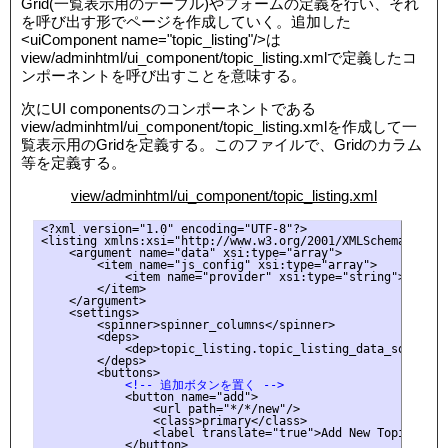
Grid(一覧表示用のテーブル)やフォームの定義を行い、それ
を呼び出す形でページを作成していく。追加した
<uiComponent name="topic_listing"/>は
view/adminhtml/ui_component/topic_listing.xmlで定義したコ
ンポーネントを呼び出すことを意味する。
次にUI componentsのコンポーネントである
view/adminhtml/ui_component/topic_listing.xmlを作成して一
覧表示用のGridを定義する。このファイルで、Gridのカラム
等を定義する。
view/adminhtml/ui_component/topic_listing.xml
<?xml version="1.0" encoding="UTF-8"?>

<listing xmlns:xsi="http://www.w3.org/2001/XMLSchema-insta
    <argument name="data" xsi:type="array">

        <item name="js_config" xsi:type="array">

            <item name="provider" xsi:type="string">topic_
        </item>

    </argument>

    <settings>

        <spinner>spinner_columns</spinner>

        <deps>

            <dep>topic_listing.topic_listing_data_source</d
        </deps>

            <!-- 追加ボタンを置く -->
            <button name="add">

                <url path="*/*/new"/>

                <class>primary</class>

                <label translate="true">Add New Topic</labe
            </button>
