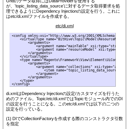
Gridのデータ取得にはDataProviderを使用する
が、'topic_listing_data_source'に対するデータ取得要求を処
理できるようにDependency Injectionの設定を行う。これに
はetc/di.xmlファイルを作成する。
etc/di.xml
<config xmlns:xsi="http://www.w3.org/2001/XMLSchema-instan
    <virtualType name="BitHive\Topic\Model\ResourceModel\P
        <arguments>

            <argument name="mainTable" xsi:type="string">b
            <argument name="resourceModel" xsi:type="strin
        </arguments>

    </virtualType>

    <type name="Magento\Framework\View\Element\UiComponent
        <arguments>

            <argument name="collections" xsi:type="array">

                <item name="topic_listing_data_source" xsi
            </argument>

        </arguments>

    </type>

</config>
di.xmlはDependency Injectionの設定/カスタマイズを行うた
めのファイル。Topic/etc/di.xmlではTopicモジュール内でのDI
の設定を行うことになる。このetc/di.xmlでは以下の二つの
設定を行っている。
(1) DIでCollectionFactoryを作成する際のコンストラクタ引数
を指定