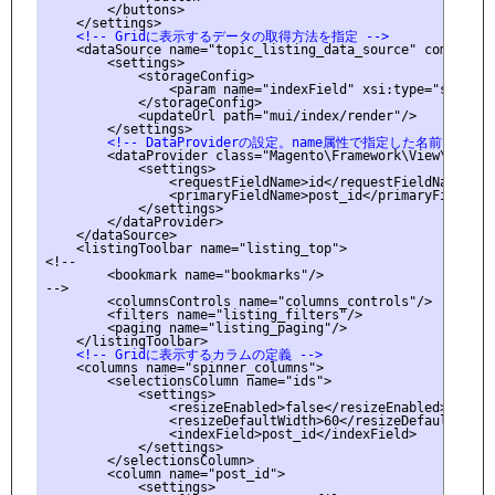
        </buttons>

    <!-- Gridに表示するデータの取得方法を指定 -->
    <dataSource name="topic_listing_data_source" component
        <settings>

            <storageConfig>

                <param name="indexField" xsi:type="string"
            </storageConfig>

            <updateUrl path="mui/index/render"/>

        <!-- DataProviderの設定。name属性で指定した名前
        <dataProvider class="Magento\Framework\View\Elemen
            <settings>

                <requestFieldName>id</requestFieldName>

                <primaryFieldName>post_id</primaryFieldName
            </settings>

        </dataProvider>

    </dataSource>

    <listingToolbar name="listing_top">

<!--

        <bookmark name="bookmarks"/>

-->

        <columnsControls name="columns_controls"/>

        <filters name="listing_filters"/>

        <paging name="listing_paging"/>

    <!-- Gridに表示するカラムの定義 -->
    <columns name="spinner_columns">

        <selectionsColumn name="ids">

            <settings>

                <resizeEnabled>false</resizeEnabled>

                <resizeDefaultWidth>60</resizeDefaultWidth>
                <indexField>post_id</indexField>

            </settings>

        </selectionsColumn>

        <column name="post_id">

            <settings>
