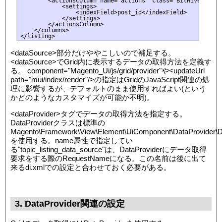
        <actionsColumn name="actions" class="BitHive\Topic
            <settings>

                <indexField>post_id</indexField>

            </settings>

        </actionsColumn>

    </columns>

</listing>
<dataSource>部分だけややこしいので補足する。
<dataSource>でGrid内に表示するデータの取得方法を定義す
る。 component="Magento_Ui/js/grid/provider"や<updateUrl
path="mui/index/render"/>の指定はGridのJavaScript関連の処
理に影響するが、デフォルトのまま使用すればよい(という
かどのようなカスタマイズが可能か不明)。
<dataProvider>タグでデータの取得方法を指定する。
DataProviderクラスは標準の
Magento\Framework\View\Element\UiComponent\DataProvider\D
を使用する。name属性で指定してい
る"topic_listing_data_source"は、DataProviderにデータ取得
要求をする際のRequestNameになる。この名前は後に出て
来るdi.xmlでの設定と合わせておく必要がある。
3. DataProvider関連の設定