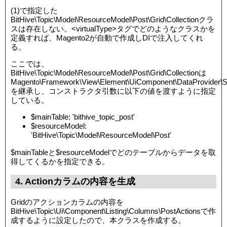
(1)で指定した
BitHive\Topic\Model\ResourceModel\Post\Grid\Collectionクラ
スは存在しない。<virtualType>タグでどのようなクラスかを
定義すれば、Magento2が自動で作成しDIで注入してくれ
る。
ここでは、
BitHive\Topic\Model\ResourceModel\Post\Grid\Collectionは
Magento\Framework\View\Element\UiComponent\DataProvider\S
を継承し、コンストラクタ引数に以下の値を渡すように指定
している。
$mainTable: 'bithive_topic_post'
$resourceModel:
'BitHive\Topic\Model\ResourceModel\Post'
$mainTableと$resourceModelでどのテーブルからデータを取
得してくるかを指定できる。
4. Actionカラムの内容を生成
Gridのアクションカラムの内容を
BitHive\Topic\Ui\Component\Listing\Columns\PostActionsで作
成するように設定したので、本クラスを作成する。