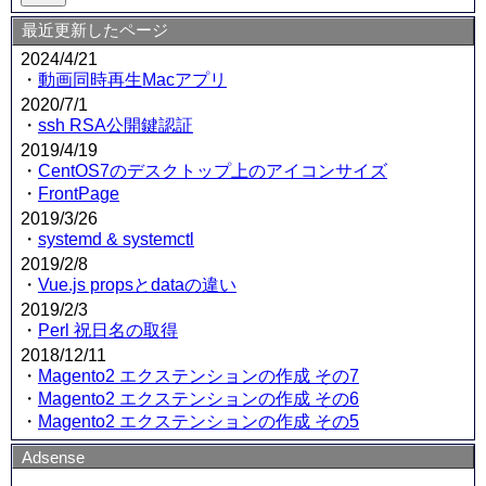
最近更新したページ
2024/4/21
・
動画同時再生Macアプリ
2020/7/1
・
ssh RSA公開鍵認証
2019/4/19
・
CentOS7のデスクトップ上のアイコンサイズ
・
FrontPage
2019/3/26
・
systemd & systemctl
2019/2/8
・
Vue.js propsとdataの違い
2019/2/3
・
Perl 祝日名の取得
2018/12/11
・
Magento2 エクステンションの作成 その7
・
Magento2 エクステンションの作成 その6
・
Magento2 エクステンションの作成 その5
Adsense