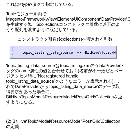
これは<type>タグで指定している。
Topicモジュール内で
Magento\Framework\View\Element\UiComponent\DataProvider\Co
を生成する際、$collectionsコンストラクタ引数に以下のよ
うな配列を渡すように設定している。
コンストラクタ引数($collections)へ渡される引数
[

    'topic_listing_data_source' => 'BitHive\Topic\Model\Re
]
'topic_listing_data_source'はtopic_listing.xmlの<dataProvder>
タグのname属性の値と合わせておく(名前が不一致だとペー
ジアクセス時に"Not registered handle
topic_listing_data_source"のようなエラーが表示される)。こ
れでDataProviderから'topic_listing_data_source'のデータ取
得要求があった場合に、
BitHive\Topic\Model\ResourceModel\Post\Grid\Collectionを返
すようになる。
(2) BitHive\Topic\Model\ResourceModel\Post\Grid\Collection
の定義