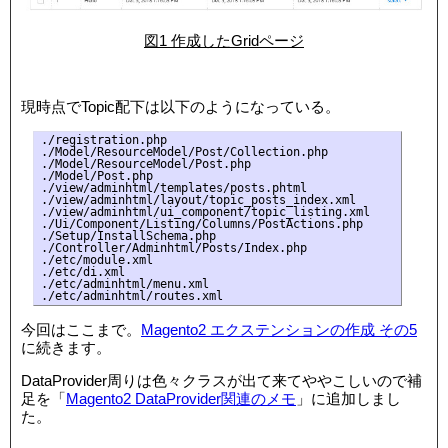
図1 作成したGridページ
現時点でTopic配下は以下のようになっている。
./registration.php

./Model/ResourceModel/Post/Collection.php

./Model/ResourceModel/Post.php

./Model/Post.php

./view/adminhtml/templates/posts.phtml

./view/adminhtml/layout/topic_posts_index.xml

./view/adminhtml/ui_component/topic_listing.xml

./Ui/Component/Listing/Columns/PostActions.php

./Setup/InstallSchema.php

./Controller/Adminhtml/Posts/Index.php

./etc/module.xml

./etc/di.xml

./etc/adminhtml/menu.xml

./etc/adminhtml/routes.xml
今回はここまで。
Magento2 エクステンションの作成 その5
に続きます。
DataProvider周りは色々クラスが出て来てややこしいので補
足を「
Magento2 DataProvider関連のメモ
」に追加しまし
た。