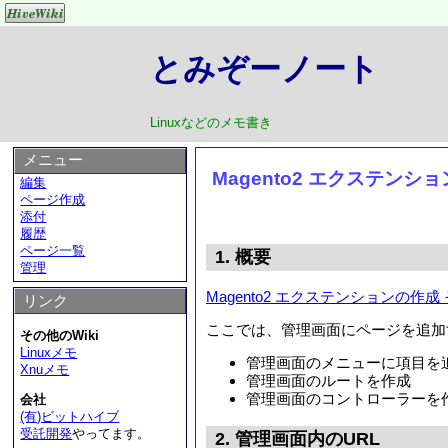
とみぞーノート
Linuxなどのメモ書き
メニュー
Magento2 エクステンシ
編集
ページ作成
添付
履歴
ページ一覧
1. 概要
管理
Magento2 エクステンションの作成 
リンク
ここでは、管理画面にページを追加
その他のWiki
Linuxメモ
管理画面のメニューに項目を
Xnuメモ
管理画面のルートを作成
管理画面のコントローラーを
会社
(有)ビットハイブ
受託開発
やってます。
2. 管理画面内のURL