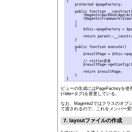
{

    protected $pageFactory;

    public function __construct(
        \Magento\Backend\App\Act
        \Magento\Framework\View\
    )

    {

        $this->pageFactory = $pa
        return parent::__constru
    }

    public function execute()

    {

        $resultPage = $this->pag
        // <title>変更

        $resultPage->getConfig()
        return $resultPage;

    }

}
ビューの生成にはPageFacto
(<title>タグ)を変更している。
なお、Magento2ではクラスのオブ
て渡されるので、これをメンバー変
7. layoutファイルの作成