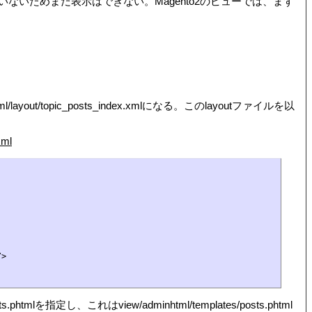
いためまだ表示はできない。Magento2のビューでは、まず
ayout/topic_posts_index.xmlになる。このlayoutファイルを以
xml
>

、これはview/adminhtml/templates/posts.phtml