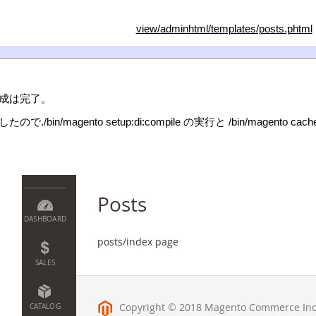
view/adminhtml/templates/posts.phtml
成は完了。
in/magento setup:di:compile の実行と /bin/mage