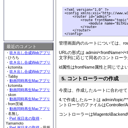
<?xml version="1.0" ?>

<config xmlns:xsi="http://www.w3
    <router id="admin">

        <route frontName="topic"
            <module name="BitHiv
        </route>

    </router>

</config>
管理画面内のルートについては、route
最近のコメント
URLの形式は admin/<frontNam
・
吹き出し合成Webアプリ
文字列に応じて同名のコントローラ
- ひろち
・
吹き出し合成Webアプリ
id属性はfrontName属性と同じでよ
- kztomita
・
吹き出し合成Webアプリ
- Tabby
5. コントローラーの作成
・
動画同時再生Macアプリ
- kztomita
今度は、作成したルートに合わせてコ
・
動画同時再生Macアプリ
- skon
・
動画同時再生Macアプリ
4.で作成したルートは admin/topic
- from茨城
ントローラのファイルはController/Admi
・
動画同時再生Macアプリ
- 名無し
コントローラーはMagento\Backen
・
Perl 祝日名の取得
-
Yamamoto
・
Perl 祝日名の取得
- 田所