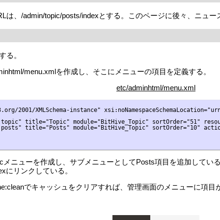
/admin/topic/posts/indexとする。このページに後々、
する。
inhtml/menu.xmlを作成し、そこにメニューの項目を定義する。
etc/adminhtml/menu.xml
.org/2001/XMLSchema-instance" xsi:noNamespaceSchemaLocation="urn
topic" title="Topic" module="BitHive_Topic" sortOrder="51" resou
:posts" title="Posts" module="BitHive_Topic" sortOrder="10" actio
opicメニューを作成し、サブメニューとしてPosts項目を追加している。
sts/indexにリンクしている。
o cache:cleanでキャッシュをクリアすれば、管理画面のメニューに