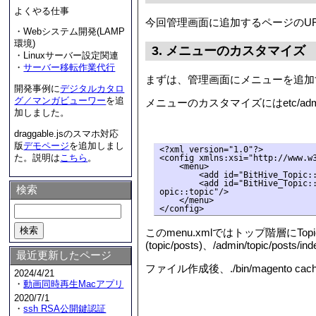
よくやる仕事
今回管理画面に追加するページのURLは、
・Webシステム開発(LAMP
環境)
3. メニューのカスタマイズ
・Linuxサーバー設定関連
・
サーバー移転作業代行
まずは、管理画面にメニューを追加
開発事例に
デジタルカタロ
グ／マンガビューワー
を追
メニューのカスタマイズにはetc/adm
加しました。
draggable.jsのスマホ対応
版
デモページ
を追加しまし
<?xml version="1.0"?>

た。説明は
こちら
。
<config xmlns:xsi="http://www.w3
    <menu>

        <add id="BitHive_Topic::
        <add id="BitHive_Topic:
検索
opic::topic"/>

    </menu>

</config>
このmenu.xmlではトップ階層にT
(topic/posts)、/admin/topic/po
最近更新したページ
ファイル作成後、./bin/magent
2024/4/21
・
動画同時再生Macアプリ
2020/7/1
・
ssh RSA公開鍵認証