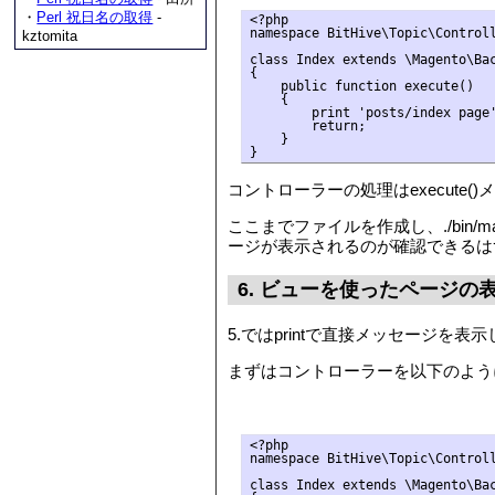
・
Perl 祝日名の取得
-
<?php

namespace BitHive\Topic\Controll
kztomita
class Index extends \Magento\Bac
{

    public function execute()

    {

        print 'posts/index page'
        return;

    }

}
コントローラーの処理はexecute
ここまでファイルを作成し、./bin/mage
ージが表示されるのが確認できるは
6. ビューを使ったページの
5.ではprintで直接メッセージ
まずはコントローラーを以下のよう
<?php

namespace BitHive\Topic\Controll
class Index extends \Magento\Bac