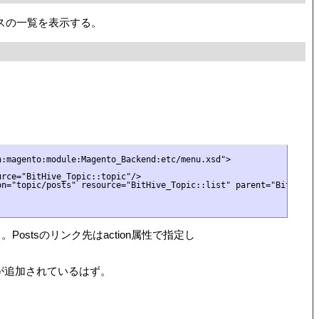
ニュースの一覧を表示する。
:magento:module:Magento_Backend:etc/menu.xsd">

rce="BitHive_Topic::topic"/>

n="topic/posts" resource="BitHive_Topic::list" parent="BitHive_T
Postsのリンク先はaction属性で指定し
項目が追加されているはず。