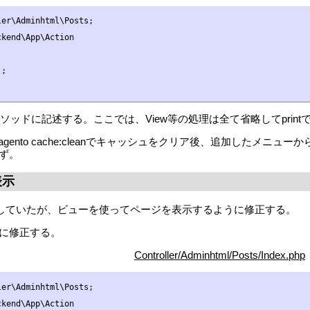
er\Adminhtml\Posts;

kend\App\Action

;

()メソッドに記述する。ここでは、View等の処理は全て省略してpri
nto cache:cleanでキャッシュをクリア後、追加したメニューからadmin/
ず。
表示
を表示していたが、ビューを使ってページを表示するように修正する。
に修正する。
Controller/Adminhtml/Posts/Index.php
er\Adminhtml\Posts;

kend\App\Action
