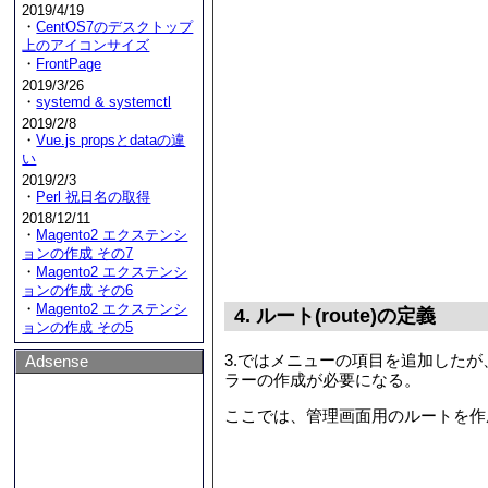
2019/4/19
・
CentOS7のデスクトップ
上のアイコンサイズ
・
FrontPage
2019/3/26
・
systemd & systemctl
2019/2/8
・
Vue.js propsとdataの違
い
2019/2/3
・
Perl 祝日名の取得
2018/12/11
・
Magento2 エクステンシ
ョンの作成 その7
・
Magento2 エクステンシ
ョンの作成 その6
・
Magento2 エクステンシ
4. ルート(route)の定義
ョンの作成 その5
3.ではメニューの項目を追加したが、ル
Adsense
ラーの作成が必要になる。
ここでは、管理画面用のルートを作成する。