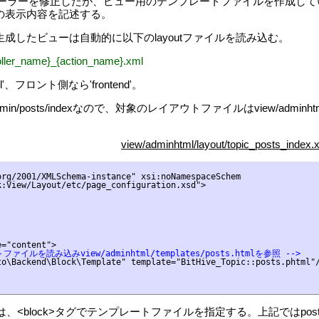
ーラーを修正したが、ビュー用のテンプレートファイルを作成していな
ジの表示内容を記述する。
yで生成したビューは自動的に以下のlayoutファイルを読み込む。
troller_name}_{action_name}.xml
l'、フロント側なら'frontend'。
min/posts/indexなので、対象のレイアウトファイルはview/adminhtml/l
view/adminhtml/layout/topic_posts_index.
rg/2001/XMLSchema-instance" xsi:noNamespaceSchem

:View/Layout/etc/page_configuration.xsd">

ファイルを読み込みview/adminhtml/templates/posts.htmlを参照 -->
o\Backend\Block\Template" template="BitHive_Topic::posts.phtml"/
ock>タグでテンプレートファイルを指定する。上記ではposts.phtmlを指定し