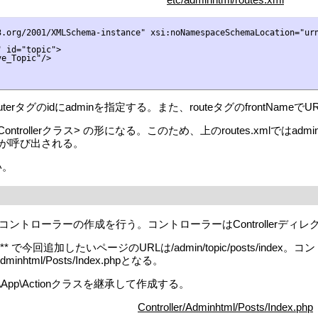
.org/2001/XMLSchema-instance" xsi:noNamespaceSchemaLocation="urn
 id="topic">

e_Topic"/>

rタグのidにadminを指定する。また、routeタグのfrontName
e>/<Controllerクラス> の形になる。このため、上のroutes.xmlでは
が呼び出される。
い。
ントローラーの作成を行う。コントローラーはControllerディ
/**** で今回追加したいページのURLは/admin/topic/posts/inde
nhtml/Posts/Index.phpとなる。
d\App\Actionクラスを継承して作成する。
Controller/Adminhtml/Posts/Index.php