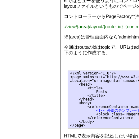
6.ではビューを使うようにコントロ
layoutファイルというものでペー
コントローラーからPageFactor
./view/{area}/layout/{route_id}_{con
※{area}は管理画面内なら'adminhtm
今回はrouteのidはtopicで、URLはad
下のように作成する。
<?xml version="1.0"?>

<page xmlns:xsi="http://www.w3.o
aLocation="urn:magento:framework
    <head>

        <title>

            Posts

        </title>

    </head>

    <body>

            <!-- 外部のテンプレート
            <block class="Magent
        </referenceContainer>

    </body>

</page>
HTMLで表示内容を記述したい場合は、<bl