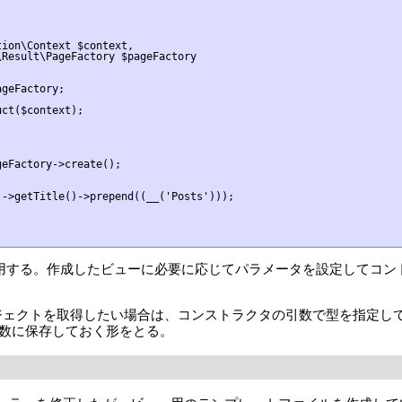


ion\Context $context,

Result\PageFactory $pageFactory

geFactory;

ct($context);

eFactory->create();

->getTitle()->prepend((__('Posts')));

ryを使用する。作成したビューに必要に応じてパラメータを設定して
ジェクトを取得したい場合は、コンストラクタの引数で型を指定しておくと、
数に保存しておく形をとる。