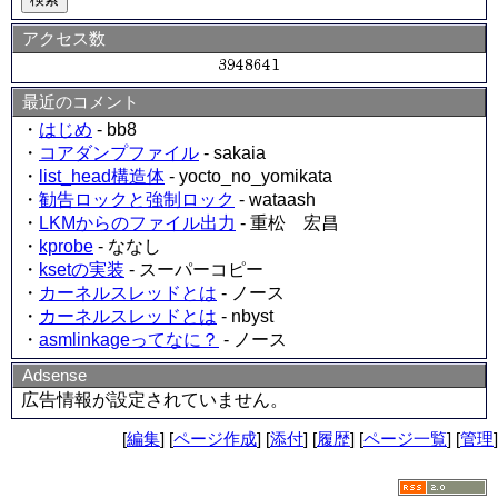
アクセス数
最近のコメント
・
はじめ
- bb8
・
コアダンプファイル
- sakaia
・
list_head構造体
- yocto_no_yomikata
・
勧告ロックと強制ロック
- wataash
・
LKMからのファイル出力
- 重松 宏昌
・
kprobe
- ななし
・
ksetの実装
- スーパーコピー
・
カーネルスレッドとは
- ノース
・
カーネルスレッドとは
- nbyst
・
asmlinkageってなに？
- ノース
Adsense
広告情報が設定されていません。
[
編集
] [
ページ作成
] [
添付
] [
履歴
] [
ページ一覧
] [
管理
]