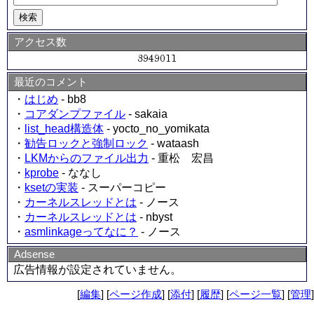
アクセス数
最近のコメント
・
はじめ
- bb8
・
コアダンプファイル
- sakaia
・
list_head構造体
- yocto_no_yomikata
・
勧告ロックと強制ロック
- wataash
・
LKMからのファイル出力
- 重松 宏昌
・
kprobe
- ななし
・
ksetの実装
- スーパーコピー
・
カーネルスレッドとは
- ノース
・
カーネルスレッドとは
- nbyst
・
asmlinkageってなに？
- ノース
Adsense
広告情報が設定されていません。
[
編集
] [
ページ作成
] [
添付
] [
履歴
] [
ページ一覧
] [
管理
]