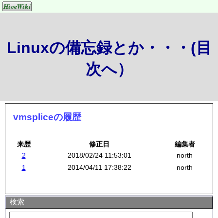
Linuxの備忘録とか・・・(目
次へ）
vmspliceの履歴
来歴
修正日
編集者
2
2018/02/24 11:53:01
north
1
2014/04/11 17:38:22
north
検索