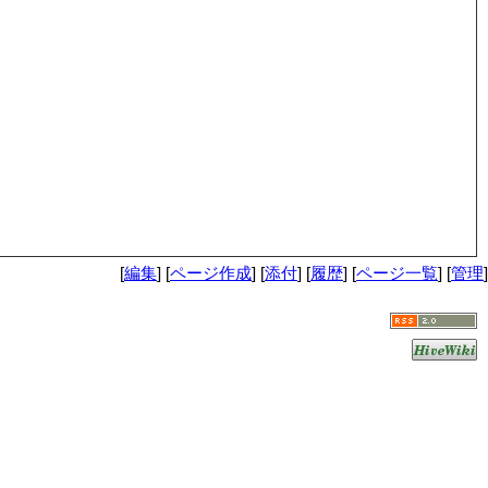
[
編集
] [
ページ作成
] [
添付
] [
履歴
] [
ページ一覧
] [
管理
]