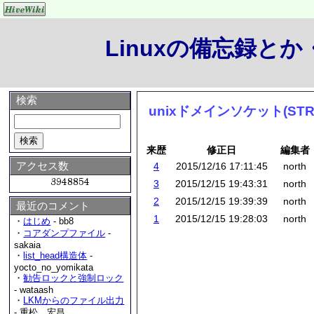
Linuxの備忘録と
検索
unixドメインソケット(STR
来歴
修正日
編集者
アクセス数
4
2015/12/16 17:11:45
north
3
2015/12/15 19:43:31
north
2
2015/12/15 19:39:39
north
最近のコメント
1
2015/12/15 19:28:03
north
・
はじめ
- bb8
・
コアダンプファイル
-
sakaia
・
list_head構造体
-
yocto_no_yomikata
・
勧告ロックと強制ロック
- wataash
・
LKMからのファイル出力
- 重松 宏昌