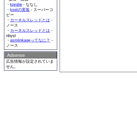
・
kprobe
- ななし
・
ksetの実装
- スーパーコ
ピー
・
カーネルスレッドとは
-
ノース
・
カーネルスレッドとは
-
nbyst
・
asmlinkageってなに？
-
ノース
Adsense
広告情報が設定されていま
せん。