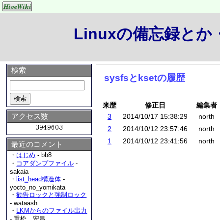
Linuxの備忘録と
検索
sysfsとksetの履歴
来歴
修正日
編集者
アクセス数
3
2014/10/17 15:38:29
north
2
2014/10/12 23:57:46
north
1
2014/10/12 23:41:56
north
最近のコメント
・
はじめ
- bb8
・
コアダンプファイル
-
sakaia
・
list_head構造体
-
yocto_no_yomikata
・
勧告ロックと強制ロック
- wataash
・
LKMからのファイル出力
- 重松 宏昌