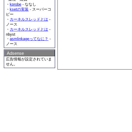
・
kprobe
- ななし
・
ksetの実装
- スーパーコ
ピー
・
カーネルスレッドとは
-
ノース
・
カーネルスレッドとは
-
nbyst
・
asmlinkageってなに？
-
ノース
Adsense
広告情報が設定されていま
せん。