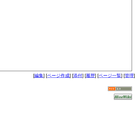
[
編集
] [
ページ作成
] [
添付
] [
履歴
] [
ページ一覧
] [
管理
]