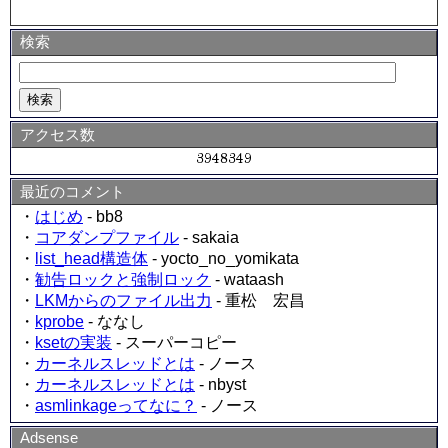
検索
アクセス数
最近のコメント
・
はじめ
- bb8
・
コアダンプファイル
- sakaia
・
list_head構造体
- yocto_no_yomikata
・
勧告ロックと強制ロック
- wataash
・
LKMからのファイル出力
- 重松 宏昌
・
kprobe
- ななし
・
ksetの実装
- スーパーコピー
・
カーネルスレッドとは
- ノース
・
カーネルスレッドとは
- nbyst
・
asmlinkageってなに？
- ノース
Adsense