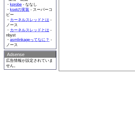
・
kprobe
- ななし
・
ksetの実装
- スーパーコ
ピー
・
カーネルスレッドとは
-
ノース
・
カーネルスレッドとは
-
nbyst
・
asmlinkageってなに？
-
ノース
Adsense
広告情報が設定されていま
せん。