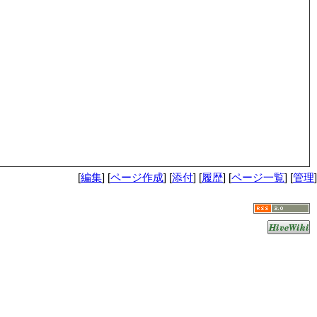
[
編集
] [
ページ作成
] [
添付
] [
履歴
] [
ページ一覧
] [
管理
]