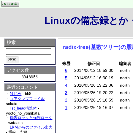
Linuxの備忘録と
検索
radix-tree(基数ツリー)の
来歴
修正日
編集者
アクセス数
6
2014/06/12 18:59:30
north
5
2014/06/12 16:30:19
north
4
2010/05/26 19:22:06
north
最近のコメント
3
2010/05/26 19:20:22
north
・
はじめ
- bb8
・
コアダンプファイル
-
2
2010/05/26 19:18:59
north
sakaia
1
2010/05/26 19:16:37
north
・
list_head構造体
-
yocto_no_yomikata
・
勧告ロックと強制ロック
- wataash
・
LKMからのファイル出力
- 重松 宏昌