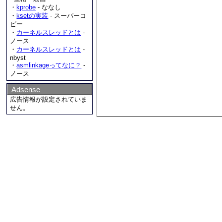
・
kprobe
- ななし
・
ksetの実装
- スーパーコ
ピー
・
カーネルスレッドとは
-
ノース
・
カーネルスレッドとは
-
nbyst
・
asmlinkageってなに？
-
ノース
Adsense
広告情報が設定されていま
せん。