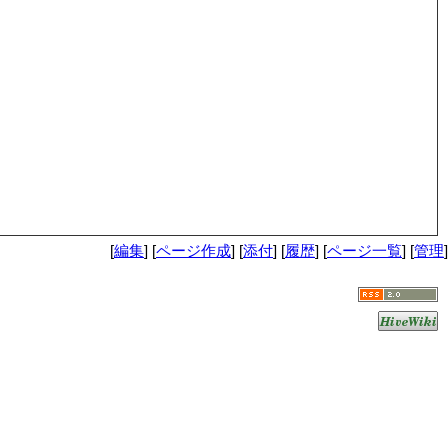
[
編集
] [
ページ作成
] [
添付
] [
履歴
] [
ページ一覧
] [
管理
]