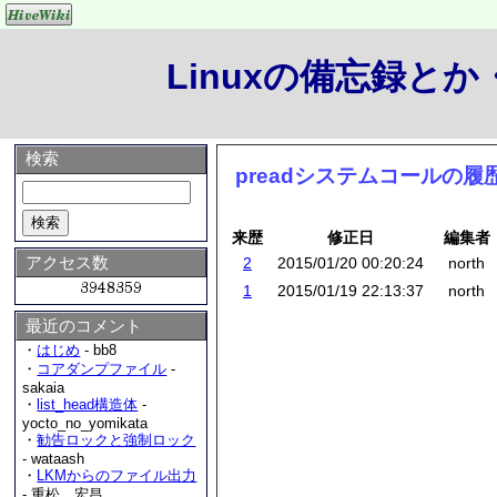
Linuxの備忘録と
検索
preadシステムコールの履
来歴
修正日
編集者
アクセス数
2
2015/01/20 00:20:24
north
1
2015/01/19 22:13:37
north
最近のコメント
・
はじめ
- bb8
・
コアダンプファイル
-
sakaia
・
list_head構造体
-
yocto_no_yomikata
・
勧告ロックと強制ロック
- wataash
・
LKMからのファイル出力
- 重松 宏昌