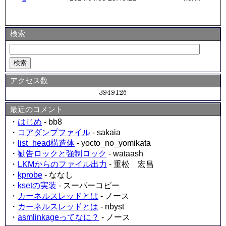
検索
アクセス数
最近のコメント
・
はじめ
- bb8
・
コアダンプファイル
- sakaia
・
list_head構造体
- yocto_no_yomikata
・
勧告ロックと強制ロック
- wataash
・
LKMからのファイル出力
- 重松 宏昌
・
kprobe
- ななし
・
ksetの実装
- スーパーコピー
・
カーネルスレッドとは
- ノース
・
カーネルスレッドとは
- nbyst
・
asmlinkageってなに？
- ノース