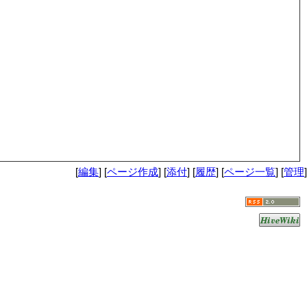
[
編集
] [
ページ作成
] [
添付
] [
履歴
] [
ページ一覧
] [
管理
]