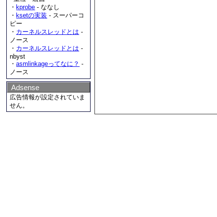
・
kprobe
- ななし
・
ksetの実装
- スーパーコ
ピー
・
カーネルスレッドとは
-
ノース
・
カーネルスレッドとは
-
nbyst
・
asmlinkageってなに？
-
ノース
Adsense
広告情報が設定されていま
せん。