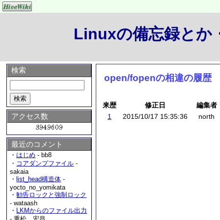
Linuxの備忘録と
検索
open/fopenの相違の履歴
来歴
修正日
編集者
アクセス数
1
2015/10/17 15:35:36
north
最近のコメント
・
はじめ
- bb8
・
コアダンプファイル
-
sakaia
・
list_head構造体
-
yocto_no_yomikata
・
勧告ロックと強制ロック
- wataash
・
LKMからのファイル出力
- 重松 宏昌