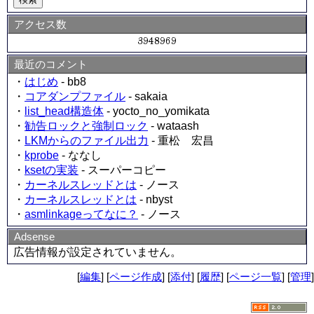
アクセス数
最近のコメント
・
はじめ
- bb8
・
コアダンプファイル
- sakaia
・
list_head構造体
- yocto_no_yomikata
・
勧告ロックと強制ロック
- wataash
・
LKMからのファイル出力
- 重松 宏昌
・
kprobe
- ななし
・
ksetの実装
- スーパーコピー
・
カーネルスレッドとは
- ノース
・
カーネルスレッドとは
- nbyst
・
asmlinkageってなに？
- ノース
Adsense
広告情報が設定されていません。
[
編集
] [
ページ作成
] [
添付
] [
履歴
] [
ページ一覧
] [
管理
]