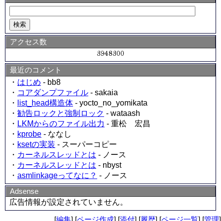
アクセス数
最近のコメント
・
はじめ
- bb8
・
コアダンプファイル
- sakaia
・
list_head構造体
- yocto_no_yomikata
・
勧告ロックと強制ロック
- wataash
・
LKMからのファイル出力
- 重松 宏昌
・
kprobe
- ななし
・
ksetの実装
- スーパーコピー
・
カーネルスレッドとは
- ノース
・
カーネルスレッドとは
- nbyst
・
asmlinkageってなに？
- ノース
Adsense
広告情報が設定されていません。
[
編集
] [
ページ作成
] [
添付
] [
履歴
] [
ページ一覧
] [
管理
]