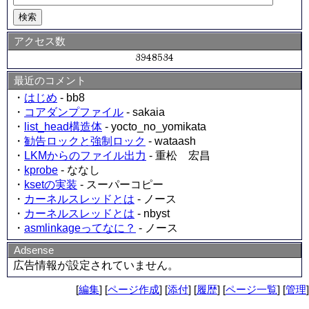
アクセス数
最近のコメント
・
はじめ
- bb8
・
コアダンプファイル
- sakaia
・
list_head構造体
- yocto_no_yomikata
・
勧告ロックと強制ロック
- wataash
・
LKMからのファイル出力
- 重松 宏昌
・
kprobe
- ななし
・
ksetの実装
- スーパーコピー
・
カーネルスレッドとは
- ノース
・
カーネルスレッドとは
- nbyst
・
asmlinkageってなに？
- ノース
Adsense
広告情報が設定されていません。
[
編集
] [
ページ作成
] [
添付
] [
履歴
] [
ページ一覧
] [
管理
]