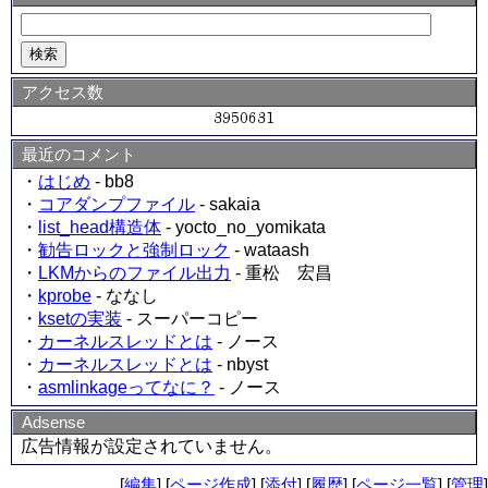
アクセス数
最近のコメント
・
はじめ
- bb8
・
コアダンプファイル
- sakaia
・
list_head構造体
- yocto_no_yomikata
・
勧告ロックと強制ロック
- wataash
・
LKMからのファイル出力
- 重松 宏昌
・
kprobe
- ななし
・
ksetの実装
- スーパーコピー
・
カーネルスレッドとは
- ノース
・
カーネルスレッドとは
- nbyst
・
asmlinkageってなに？
- ノース
Adsense
広告情報が設定されていません。
[
編集
] [
ページ作成
] [
添付
] [
履歴
] [
ページ一覧
] [
管理
]