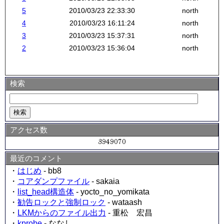
5
2010/03/23 22:33:30
north
4
2010/03/23 16:11:24
north
3
2010/03/23 15:37:31
north
2
2010/03/23 15:36:04
north
検索
アクセス数
最近のコメント
・
はじめ
- bb8
・
コアダンプファイル
- sakaia
・
list_head構造体
- yocto_no_yomikata
・
勧告ロックと強制ロック
- wataash
・
LKMからのファイル出力
- 重松 宏昌
・
kprobe
- ななし