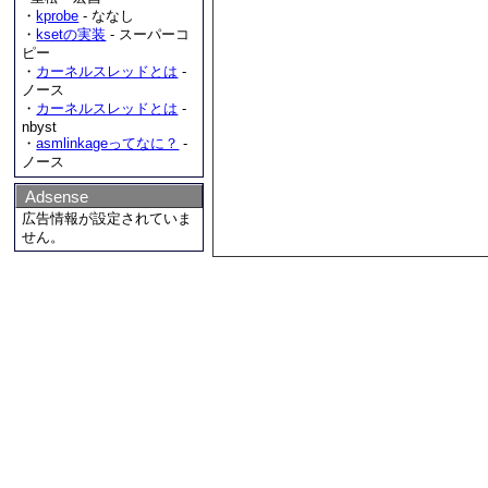
・
kprobe
- ななし
・
ksetの実装
- スーパーコ
ピー
・
カーネルスレッドとは
-
ノース
・
カーネルスレッドとは
-
nbyst
・
asmlinkageってなに？
-
ノース
Adsense
広告情報が設定されていま
せん。