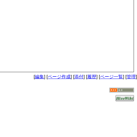
[
編集
] [
ページ作成
] [
添付
] [
履歴
] [
ページ一覧
] [
管理
]