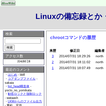
Linuxの備忘録と
検索
chrootコマンドの履歴
来歴
修正日
編集者
アクセス数
3
2014/07/31 18:29:26
north
2
2014/07/31 18:11:02
north
1
2014/07/31 18:07:49
north
最近のコメント
・
はじめ
- bb8
・
コアダンプファイル
-
sakaia
・
list_head構造体
-
yocto_no_yomikata
・
勧告ロックと強制ロック
- wataash
・
LKMからのファイル出力
- 重松 宏昌