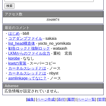
アクセス数
最近のコメント
・
はじめ
- bb8
・
コアダンプファイル
- sakaia
・
list_head構造体
- yocto_no_yomikata
・
勧告ロックと強制ロック
- wataash
・
LKMからのファイル出力
- 重松 宏昌
・
kprobe
- ななし
・
ksetの実装
- スーパーコピー
・
カーネルスレッドとは
- ノース
・
カーネルスレッドとは
- nbyst
・
asmlinkageってなに？
- ノース
Adsense
広告情報が設定されていません。
[
編集
] [
ページ作成
] [
添付
] [
履歴
] [
ページ一覧
] [
管理
]