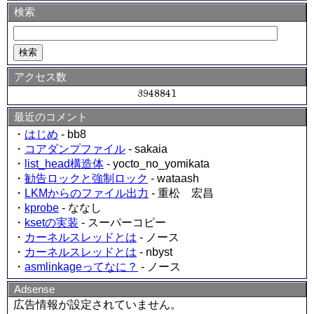
検索
アクセス数
最近のコメント
・
はじめ
- bb8
・
コアダンプファイル
- sakaia
・
list_head構造体
- yocto_no_yomikata
・
勧告ロックと強制ロック
- wataash
・
LKMからのファイル出力
- 重松 宏昌
・
kprobe
- ななし
・
ksetの実装
- スーパーコピー
・
カーネルスレッドとは
- ノース
・
カーネルスレッドとは
- nbyst
・
asmlinkageってなに？
- ノース
Adsense
広告情報が設定されていません。