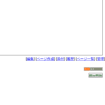
[
編集
] [
ページ作成
] [
添付
] [
履歴
] [
ページ一覧
] [
管理
]