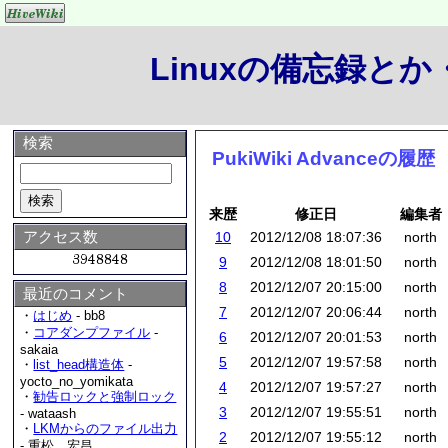
Linuxの備忘録と
検索
PukiWiki Advanceの履歴
来歴
修正日
編集者
アクセス数
10
2012/12/08 18:07:36
north
9
2012/12/08 18:01:50
north
8
2012/12/07 20:15:00
north
最近のコメント
7
2012/12/07 20:06:44
north
・
はじめ
- bb8
・
コアダンプファイル
-
6
2012/12/07 20:01:53
north
sakaia
5
2012/12/07 19:57:58
north
・
list_head構造体
-
yocto_no_yomikata
4
2012/12/07 19:57:27
north
・
勧告ロックと強制ロック
3
2012/12/07 19:55:51
north
- wataash
・
LKMからのファイル出力
2
2012/12/07 19:55:12
north
- 重松 宏昌