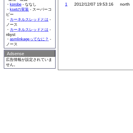
1
2012/12/07 19:53:16
north
・
kprobe
- ななし
・
ksetの実装
- スーパーコ
ピー
・
カーネルスレッドとは
-
ノース
・
カーネルスレッドとは
-
nbyst
・
asmlinkageってなに？
-
ノース
Adsense
広告情報が設定されていま
せん。