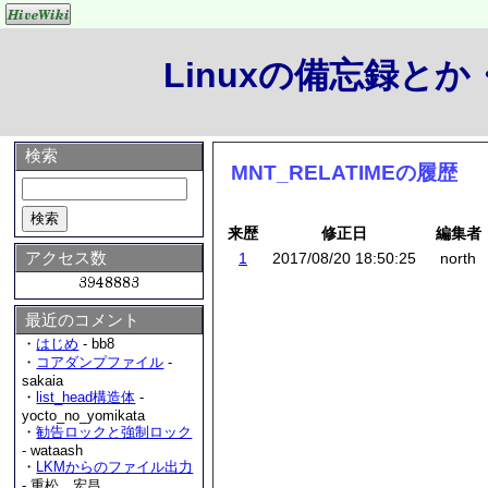
Linuxの備忘録と
検索
MNT_RELATIMEの履歴
来歴
修正日
編集者
アクセス数
1
2017/08/20 18:50:25
north
最近のコメント
・
はじめ
- bb8
・
コアダンプファイル
-
sakaia
・
list_head構造体
-
yocto_no_yomikata
・
勧告ロックと強制ロック
- wataash
・
LKMからのファイル出力
- 重松 宏昌