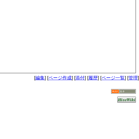
[
編集
] [
ページ作成
] [
添付
] [
履歴
] [
ページ一覧
] [
管理
]