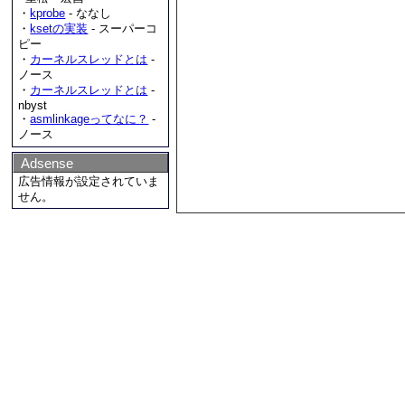
・
kprobe
- ななし
・
ksetの実装
- スーパーコ
ピー
・
カーネルスレッドとは
-
ノース
・
カーネルスレッドとは
-
nbyst
・
asmlinkageってなに？
-
ノース
Adsense
広告情報が設定されていま
せん。