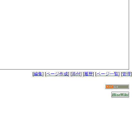
[
編集
] [
ページ作成
] [
添付
] [
履歴
] [
ページ一覧
] [
管理
]