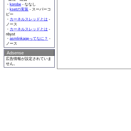
・
kprobe
- ななし
・
ksetの実装
- スーパーコ
ピー
・
カーネルスレッドとは
-
ノース
・
カーネルスレッドとは
-
nbyst
・
asmlinkageってなに？
-
ノース
Adsense
広告情報が設定されていま
せん。