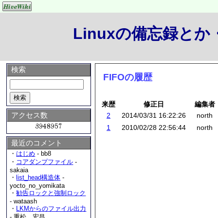
Linuxの備忘録と
検索
FIFOの履歴
来歴
修正日
編集者
アクセス数
2
2014/03/31 16:22:26
north
1
2010/02/28 22:56:44
north
最近のコメント
・
はじめ
- bb8
・
コアダンプファイル
-
sakaia
・
list_head構造体
-
yocto_no_yomikata
・
勧告ロックと強制ロック
- wataash
・
LKMからのファイル出力
- 重松 宏昌